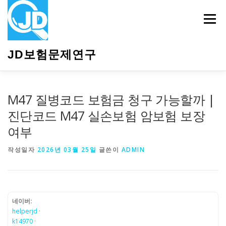
내
용
메뉴
으
로
바
JD보험문제연구
로
가
기
HOME
소개
보험관련정보
상담안내
M47 질병코드 보험금 청구 가능할까 |
진단코드 M47 실손보험 암보험 보장
여부
작성일자
2026년 03월 25일
글쓴이
ADMIN
네이버:
helperjd
·
k14970
·