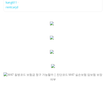
kang611
·
rentcarjd