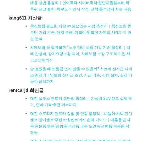
대응 방법 총정리｜언어폭력·사이버폭력·집단따돌림부터 학
폭위 신고 절차, 학부모 의견서 작성, 전학·출석정지 처분 대응
kang611 최신글
종신보험 필요한 사람 vs 필요없는 사람 총정리｜종신보험 뜻
부터 가입 기준, 해지 손해, 외벌이·맞벌이·자영업 사례까지 현
실 분석
치매보험 꼭 필요할까? 노후 대비 보험 가입 기준 총정리｜치
매 간병비, 장기요양보험 차이, 치매보험 보장 구조와 가입 체
크포인트까지
암 걸렸을 때 보험금 먼저 받을 수 있을까? 치료비 선지급 서비
스 총정리｜암보험 선지급 조건, 지급 기준, 신청 절차, 실제 가
능한 금액까지
rentcarjd 최신글
대전 셀토스 렌트카 장단점 총정리 | 가성비 SUV 렌트 실제 후
기, 연비·가격·추천 여부까지
대전 스포티지 렌트카 장점 및 단점 총정리｜나들이·차박·단기
렌트·장기렌트·주렌트·월렌트까지 완벽 가이드｜대흥동·관저
동·용문동·변동·탄방동·괴정동·궁동·도안동·관평동·복용동·덕
명동