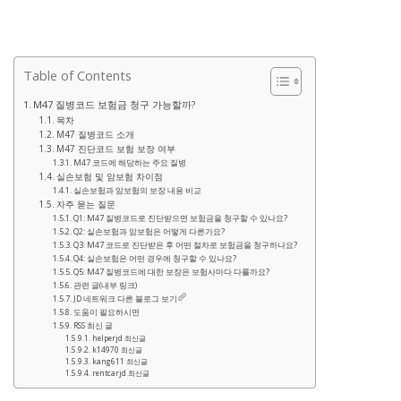
Table of Contents
M47 질병코드 보험금 청구 가능할까?
목차
M47 질병코드 소개
M47 진단코드 보험 보장 여부
M47 코드에 해당하는 주요 질병
실손보험 및 암보험 차이점
실손보험과 암보험의 보장 내용 비교
자주 묻는 질문
Q1: M47 질병코드로 진단받으면 보험금을 청구할 수 있나요?
Q2: 실손보험과 암보험은 어떻게 다른가요?
Q3: M47 코드로 진단받은 후 어떤 절차로 보험금을 청구하나요?
Q4: 실손보험은 어떤 경우에 청구할 수 있나요?
Q5: M47 질병코드에 대한 보장은 보험사마다 다를까요?
관련 글(내부 링크)
JD 네트워크 다른 블로그 보기
도움이 필요하시면
RSS 최신 글
helperjd 최신글
k14970 최신글
kang611 최신글
rentcarjd 최신글