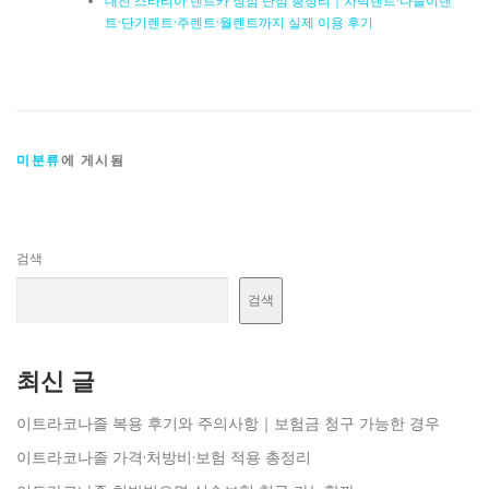
대전 스타리아 렌트카 장점 단점 총정리｜차박렌트·나들이렌
트·단기렌트·주렌트·월렌트까지 실제 이용 후기
미분류
에 게시됨
검색
검색
최신 글
이트라코나졸 복용 후기와 주의사항｜보험금 청구 가능한 경우
이트라코나졸 가격·처방비·보험 적용 총정리