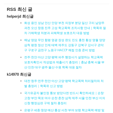
RSS 최신 글
helperjd 최신글
화성 용인 성남 안산 안양 부천 의정부 분당 일산 구리 남양주
과천 오산 창원 진주 고성 학교폭력 조치사항 안내｜학폭위 절
차 가해학생 처분과 피해학생 보호조치 대응 방법
해남 영암 무안 함평 영광 장성 완도 진도 홍천 횡성 영월 양양
삼척 평창 정선 인제 태백 제주도 강동구 강북구 강서구 관악
구 구로구 금천구 노원구 HACCP 해썹 인증 준비 방법
전주·천안·아산·고양·평택·파주 행정사가 설명하는 학교폭력
보호자확인서 작성법과 제출시기 총정리｜충남·충북·서울·부
산·인천·대구·광주·울산·수원 학폭 대응 절차
k14970 최신글
대전·청주·전주·천안·아산·고양·평택 학교폭력 처리절차와 처
벌 총정리｜학폭위 신고 방법
국가유공자 불인정 통보 받았다면 반드시 확인하세요｜순창·
고창·부안·목포·여수·순천·춘천·삼척·제주·서울·인천·부산 이의
신청·행정심판 구제 절차 총정리
은평구·세종·청양·예산·홍성·서천·부여·보령 학교폭력 예방 및