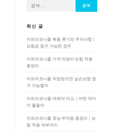
검
색:
최신 글
이트라코나졸 복용 후기와 주의사항｜
보험금 청구 가능한 경우
이트라코나졸 가격·처방비·보험 적용
총정리
이트라코나졸 처방받으면 실손보험 청
구 가능할까
이트라코나졸 대체약 비교｜어떤 약이
더 좋을까
이트라코나졸 효능·부작용 총정리｜보
험 적용 여부까지