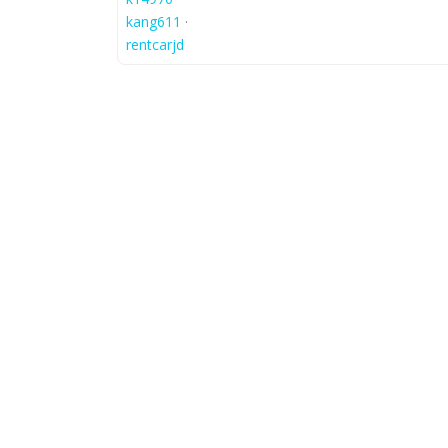
kang611
·
rentcarjd