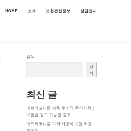
HOME
소개
보험관련정보
상담안내
분
검색
검
색
최신 글
이트라코나졸 복용 후기와 주의사항｜
보험금 청구 가능한 경우
이트라코나졸 가격·처방비·보험 적용
총정리