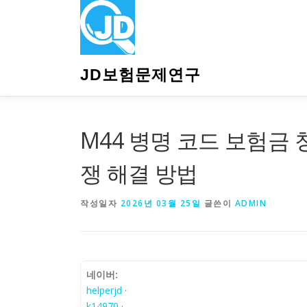
내
용
으
로
바
JD보험문제연구
로
가
기
M44 병명 코드 보험금 
쟁 해결 방법
작성일자
2026년 03월 25일
글쓴이
ADMIN
네이버:
helperjd
·
k14970
·