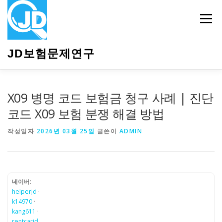
내
용
메뉴
으
로
바
JD보험문제연구
로
가
기
HOME
소개
보험관련정보
상담안내
X09 병명 코드 보험금 청구 사례 | 진단
코드 X09 보험 분쟁 해결 방법
작성일자
2026년 03월 25일
글쓴이
ADMIN
네이버:
helperjd
·
k14970
·
kang611
·
rentcarjd