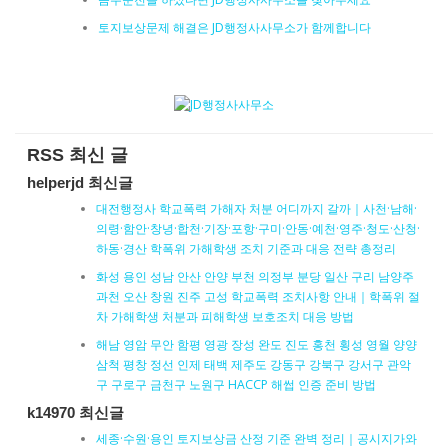
토지보상문제 해결은 JD행정사사무소가 함께합니다
RSS 최신 글
helperjd 최신글
대전행정사 학교폭력 가해자 처분 어디까지 갈까｜사천·남해·
의령·함안·창녕·합천·기장·포항·구미·안동·예천·영주·청도·산청·
하동·경산 학폭위 가해학생 조치 기준과 대응 전략 총정리
화성 용인 성남 안산 안양 부천 의정부 분당 일산 구리 남양주
과천 오산 창원 진주 고성 학교폭력 조치사항 안내｜학폭위 절
차 가해학생 처분과 피해학생 보호조치 대응 방법
해남 영암 무안 함평 영광 장성 완도 진도 홍천 횡성 영월 양양
삼척 평창 정선 인제 태백 제주도 강동구 강북구 강서구 관악
구 구로구 금천구 노원구 HACCP 해썹 인증 준비 방법
k14970 최신글
세종·수원·용인 토지보상금 산정 기준 완벽 정리｜공시지가와