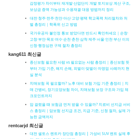
감정평가 차이부터 재개발·산업단지 개발 토지보상 계산 구조,
보상금 증액 가능성과 수용재결 대응 방법까지 정리
대전·청주·전주·천안·아산·고양·평택 학교폭력 처리절차와 처
벌 총정리｜학폭위 신고 방법
국가유공자 불인정 통보 받았다면 반드시 확인하세요｜순창·
고창·부안·목포·여수·순천·춘천·삼척·제주·서울·인천·부산 이의
신청·행정심판 구제 절차 총정리
kang611 최신글
종신보험 필요한 사람 vs 필요없는 사람 총정리｜종신보험 뜻
부터 가입 기준, 해지 손해, 외벌이·맞벌이·자영업 사례까지 현
실 분석
치매보험 꼭 필요할까? 노후 대비 보험 가입 기준 총정리｜치
매 간병비, 장기요양보험 차이, 치매보험 보장 구조와 가입 체
크포인트까지
암 걸렸을 때 보험금 먼저 받을 수 있을까? 치료비 선지급 서비
스 총정리｜암보험 선지급 조건, 지급 기준, 신청 절차, 실제 가
능한 금액까지
rentcarjd 최신글
대전 셀토스 렌트카 장단점 총정리 | 가성비 SUV 렌트 실제 후