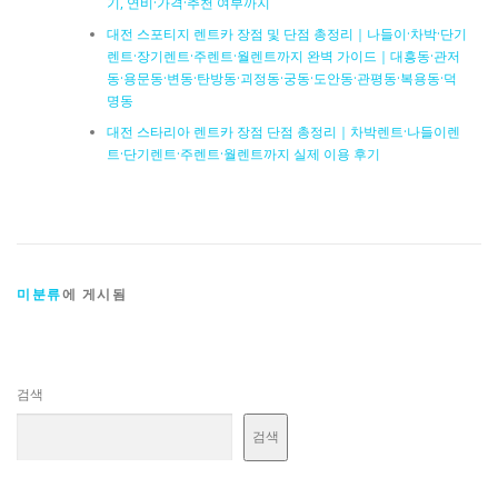
기, 연비·가격·추천 여부까지
대전 스포티지 렌트카 장점 및 단점 총정리｜나들이·차박·단기
렌트·장기렌트·주렌트·월렌트까지 완벽 가이드｜대흥동·관저
동·용문동·변동·탄방동·괴정동·궁동·도안동·관평동·복용동·덕
명동
대전 스타리아 렌트카 장점 단점 총정리｜차박렌트·나들이렌
트·단기렌트·주렌트·월렌트까지 실제 이용 후기
미분류
에 게시됨
검색
검색