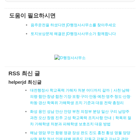
도움이 필요하시면
음주운전을 하셨다면 JD행정사사무소를 찾아주세요
토지보상문제 해결은 JD행정사사무소가 함께합니다
RSS 최신 글
helperjd 최신글
대전행정사 학교폭력 가해자 처분 어디까지 갈까｜사천·남해·
의령·함안·창녕·합천·기장·포항·구미·안동·예천·영주·청도·산청·
하동·경산 학폭위 가해학생 조치 기준과 대응 전략 총정리
화성 용인 성남 안산 안양 부천 의정부 분당 일산 구리 남양주
과천 오산 창원 진주 고성 학교폭력 조치사항 안내｜학폭위 절
차 가해학생 처분과 피해학생 보호조치 대응 방법
해남 영암 무안 함평 영광 장성 완도 진도 홍천 횡성 영월 양양
삼척 평창 정선 인제 태백 제주도 강동구 강북구 강서구 관악