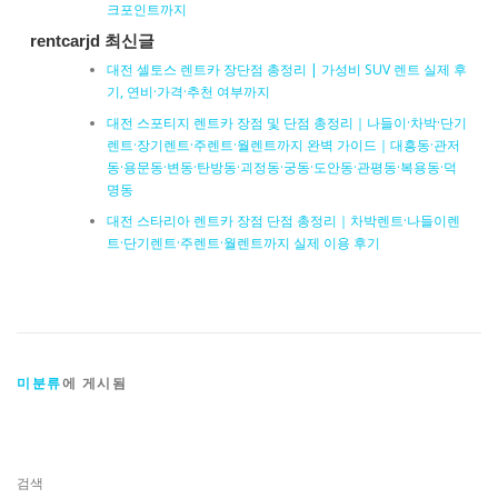
크포인트까지
rentcarjd 최신글
대전 셀토스 렌트카 장단점 총정리 | 가성비 SUV 렌트 실제 후
기, 연비·가격·추천 여부까지
대전 스포티지 렌트카 장점 및 단점 총정리｜나들이·차박·단기
렌트·장기렌트·주렌트·월렌트까지 완벽 가이드｜대흥동·관저
동·용문동·변동·탄방동·괴정동·궁동·도안동·관평동·복용동·덕
명동
대전 스타리아 렌트카 장점 단점 총정리｜차박렌트·나들이렌
트·단기렌트·주렌트·월렌트까지 실제 이용 후기
미분류
에 게시됨
검색