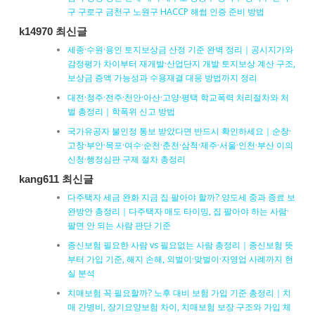
구 구로구 금천구 노원구 HACCP 해썹 인증 준비 방법
k14970 최신글
세종·수원·용인 토지보상금 산정 기준 완벽 정리｜공시지가와
감정평가 차이부터 재개발·산업단지 개발 토지보상 계산 구조,
보상금 증액 가능성과 수용재결 대응 방법까지 정리
대전·청주·전주·천안·아산·고양·평택 학교폭력 처리절차와 처
벌 총정리｜학폭위 신고 방법
국가유공자 불인정 통보 받았다면 반드시 확인하세요｜순창·
고창·부안·목포·여수·순천·춘천·삼척·제주·서울·인천·부산 이의
신청·행정심판 구제 절차 총정리
kang611 최신글
다주택자 세금 완화 지금 집 팔아야 할까? 양도세 중과 종료 보
완방안 총정리｜다주택자 매도 타이밍, 집 팔아야 하는 사람·
팔면 안 되는 사람 판단 기준
종신보험 필요한 사람 vs 필요없는 사람 총정리｜종신보험 뜻
부터 가입 기준, 해지 손해, 외벌이·맞벌이·자영업 사례까지 현
실 분석
치매보험 꼭 필요할까? 노후 대비 보험 가입 기준 총정리｜치
매 간병비, 장기요양보험 차이, 치매보험 보장 구조와 가입 체