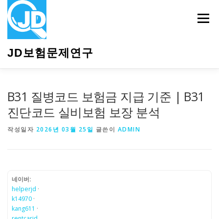
내
용
메뉴
으
로
바
JD보험문제연구
로
가
기
HOME
소개
보험관련정보
상담안내
B31 질병코드 보험금 지급 기준 | B31
진단코드 실비보험 보장 분석
작성일자
2026년 03월 25일
글쓴이
ADMIN
네이버:
helperjd
·
k14970
·
kang611
·
rentcarjd