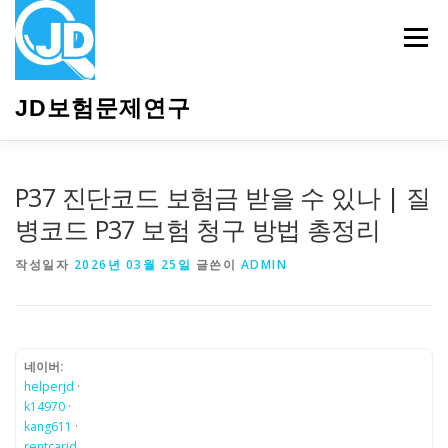
내
용
메뉴
으
로
바
JD보험문제연구
로
가
기
HOME
소개
보험관련정보
상담안내
P37 진단코드 보험금 받을 수 있나 | 질
병코드 P37 보험 청구 방법 총정리
작성일자
2026년 03월 25일
글쓴이
ADMIN
네이버:
helperjd
·
k14970
·
kang611
·
rentcarjd