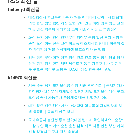
RSS 최신 글
helperjd 최신글
대전행정사 학교폭력 가해자 처분 어디까지 갈까｜사천·남해·
의령·함안·창녕·합천·기장·포항·구미·안동·예천·영주·청도·산청·
하동·경산 학폭위 가해학생 조치 기준과 대응 전략 총정리
화성 용인 성남 안산 안양 부천 의정부 분당 일산 구리 남양주
과천 오산 창원 진주 고성 학교폭력 조치사항 안내｜학폭위 절
차 가해학생 처분과 피해학생 보호조치 대응 방법
해남 영암 무안 함평 영광 장성 완도 진도 홍천 횡성 영월 양양
삼척 평창 정선 인제 태백 제주도 강동구 강북구 강서구 관악
구 구로구 금천구 노원구 HACCP 해썹 인증 준비 방법
k14970 최신글
세종·수원·용인 토지보상금 산정 기준 완벽 정리｜공시지가와
감정평가 차이부터 재개발·산업단지 개발 토지보상 계산 구조,
보상금 증액 가능성과 수용재결 대응 방법까지 정리
대전·청주·전주·천안·아산·고양·평택 학교폭력 처리절차와 처
벌 총정리｜학폭위 신고 방법
국가유공자 불인정 통보 받았다면 반드시 확인하세요｜순창·
고창·부안·목포·여수·순천·춘천·삼척·제주·서울·인천·부산 이의
신청·행정심판 구제 절차 총정리