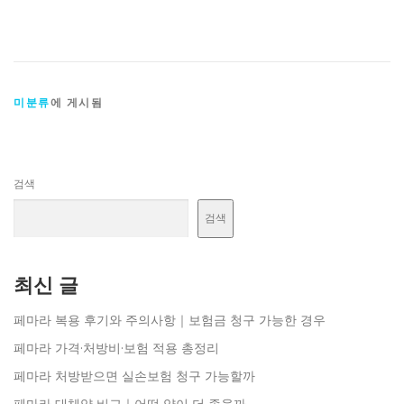
미분류
에 게시됨
검색
검색
최신 글
페마라 복용 후기와 주의사항｜보험금 청구 가능한 경우
페마라 가격·처방비·보험 적용 총정리
페마라 처방받으면 실손보험 청구 가능할까
페마라 대체약 비교｜어떤 약이 더 좋을까