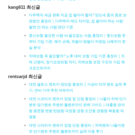
kang611 최신글
다주택자 세금 완화 지금 집 팔아야 할까? 양도세 중과 종료 보
완방안 총정리｜다주택자 매도 타이밍, 집 팔아야 하는 사람·
팔면 안 되는 사람 판단 기준
종신보험 필요한 사람 vs 필요없는 사람 총정리｜종신보험 뜻
부터 가입 기준, 해지 손해, 외벌이·맞벌이·자영업 사례까지 현
실 분석
치매보험 꼭 필요할까? 노후 대비 보험 가입 기준 총정리｜치
매 간병비, 장기요양보험 차이, 치매보험 보장 구조와 가입 체
크포인트까지
rentcarjd 최신글
대전 셀토스 렌트카 장단점 총정리 | 가성비 SUV 렌트 실제 후
기, 연비·가격·추천 여부까지
대전 스포티지 렌트카 장점 및 단점 총정리｜나들이·차박·단기
렌트·장기렌트·주렌트·월렌트까지 완벽 가이드｜대흥동·관저
동·용문동·변동·탄방동·괴정동·궁동·도안동·관평동·복용동·덕
명동
대전 스타리아 렌트카 장점 단점 총정리｜차박렌트·나들이렌
트·단기렌트·주렌트·월렌트까지 실제 이용 후기