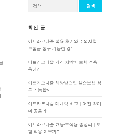
검
색:
최신 글
이트라코나졸 복용 후기와 주의사항｜
보험금 청구 가능한 경우
이트라코나졸 가격·처방비·보험 적용
금
총정리
에
이트라코나졸 처방받으면 실손보험 청
어
구 가능할까
입
이트라코나졸 대체약 비교｜어떤 약이
더 좋을까
이트라코나졸 효능·부작용 총정리｜보
험 적용 여부까지