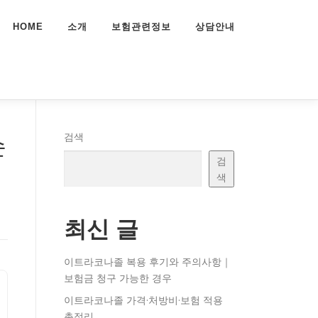
HOME
소개
보험관련정보
상담안내
손
검색
검
색
최신 글
이트라코나졸 복용 후기와 주의사항｜
보험금 청구 가능한 경우
이트라코나졸 가격·처방비·보험 적용
총정리