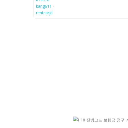
kang611
·
rentcarjd