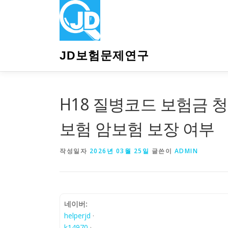
내
용
으
로
바
JD보험문제연구
로
가
기
H18 질병코드 보험금 청
보험 암보험 보장 여부
작성일자
2026년 03월 25일
글쓴이
ADMIN
네이버:
helperjd
·
k14970
·