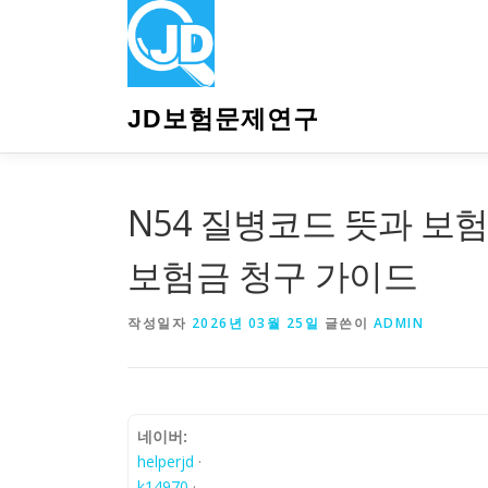
내
용
으
로
바
JD보험문제연구
로
가
기
N54 질병코드 뜻과 보험
보험금 청구 가이드
작성일자
2026년 03월 25일
글쓴이
ADMIN
네이버:
helperjd
·
k14970
·