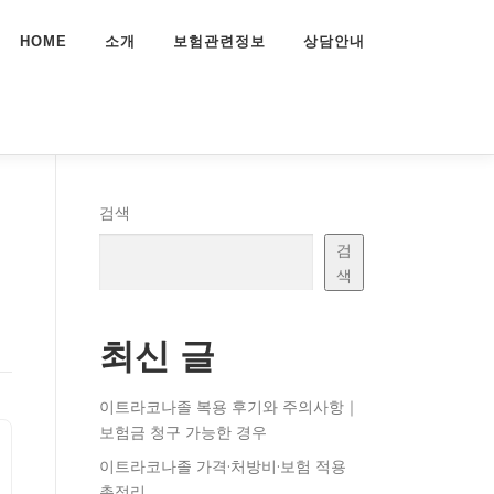
HOME
소개
보험관련정보
상담안내
검색
검
색
최신 글
이트라코나졸 복용 후기와 주의사항｜
보험금 청구 가능한 경우
이트라코나졸 가격·처방비·보험 적용
총정리