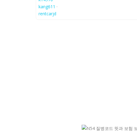
kang611
·
rentcarjd