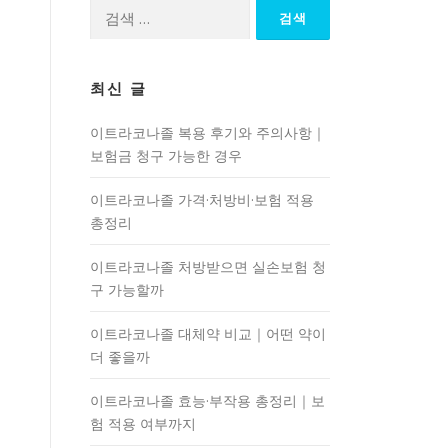
검
색:
최신 글
이트라코나졸 복용 후기와 주의사항｜
보험금 청구 가능한 경우
이트라코나졸 가격·처방비·보험 적용
총정리
이트라코나졸 처방받으면 실손보험 청
구 가능할까
이트라코나졸 대체약 비교｜어떤 약이
더 좋을까
이트라코나졸 효능·부작용 총정리｜보
험 적용 여부까지