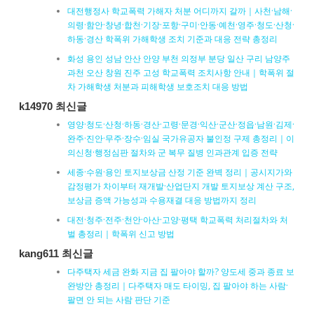
대전행정사 학교폭력 가해자 처분 어디까지 갈까｜사천·남해·
의령·함안·창녕·합천·기장·포항·구미·안동·예천·영주·청도·산청·
하동·경산 학폭위 가해학생 조치 기준과 대응 전략 총정리
화성 용인 성남 안산 안양 부천 의정부 분당 일산 구리 남양주
과천 오산 창원 진주 고성 학교폭력 조치사항 안내｜학폭위 절
차 가해학생 처분과 피해학생 보호조치 대응 방법
k14970 최신글
영양·청도·산청·하동·경산·고령·문경·익산·군산·정읍·남원·김제·
완주·진안·무주·장수·임실 국가유공자 불인정 구제 총정리｜이
의신청·행정심판 절차와 군 복무 질병 인과관계 입증 전략
세종·수원·용인 토지보상금 산정 기준 완벽 정리｜공시지가와
감정평가 차이부터 재개발·산업단지 개발 토지보상 계산 구조,
보상금 증액 가능성과 수용재결 대응 방법까지 정리
대전·청주·전주·천안·아산·고양·평택 학교폭력 처리절차와 처
벌 총정리｜학폭위 신고 방법
kang611 최신글
다주택자 세금 완화 지금 집 팔아야 할까? 양도세 중과 종료 보
완방안 총정리｜다주택자 매도 타이밍, 집 팔아야 하는 사람·
팔면 안 되는 사람 판단 기준