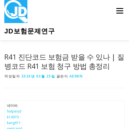
내
용
메뉴
으
로
바
JD보험문제연구
로
가
기
HOME
소개
보험관련정보
상담안내
R41 진단코드 보험금 받을 수 있나 | 질
병코드 R41 보험 청구 방법 총정리
작성일자
2026년 03월 25일
글쓴이
ADMIN
네이버:
helperjd
·
k14970
·
kang611
·
rentcarjd