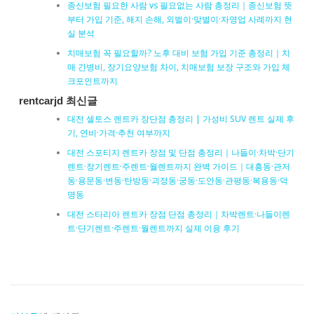
종신보험 필요한 사람 vs 필요없는 사람 총정리｜종신보험 뜻
부터 가입 기준, 해지 손해, 외벌이·맞벌이·자영업 사례까지 현
실 분석
치매보험 꼭 필요할까? 노후 대비 보험 가입 기준 총정리｜치
매 간병비, 장기요양보험 차이, 치매보험 보장 구조와 가입 체
크포인트까지
rentcarjd 최신글
대전 셀토스 렌트카 장단점 총정리 | 가성비 SUV 렌트 실제 후
기, 연비·가격·추천 여부까지
대전 스포티지 렌트카 장점 및 단점 총정리｜나들이·차박·단기
렌트·장기렌트·주렌트·월렌트까지 완벽 가이드｜대흥동·관저
동·용문동·변동·탄방동·괴정동·궁동·도안동·관평동·복용동·덕
명동
대전 스타리아 렌트카 장점 단점 총정리｜차박렌트·나들이렌
트·단기렌트·주렌트·월렌트까지 실제 이용 후기