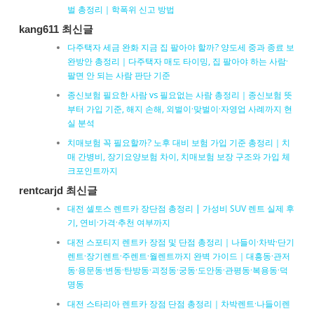
벌 총정리｜학폭위 신고 방법
kang611 최신글
다주택자 세금 완화 지금 집 팔아야 할까? 양도세 중과 종료 보
완방안 총정리｜다주택자 매도 타이밍, 집 팔아야 하는 사람·
팔면 안 되는 사람 판단 기준
종신보험 필요한 사람 vs 필요없는 사람 총정리｜종신보험 뜻
부터 가입 기준, 해지 손해, 외벌이·맞벌이·자영업 사례까지 현
실 분석
치매보험 꼭 필요할까? 노후 대비 보험 가입 기준 총정리｜치
매 간병비, 장기요양보험 차이, 치매보험 보장 구조와 가입 체
크포인트까지
rentcarjd 최신글
대전 셀토스 렌트카 장단점 총정리 | 가성비 SUV 렌트 실제 후
기, 연비·가격·추천 여부까지
대전 스포티지 렌트카 장점 및 단점 총정리｜나들이·차박·단기
렌트·장기렌트·주렌트·월렌트까지 완벽 가이드｜대흥동·관저
동·용문동·변동·탄방동·괴정동·궁동·도안동·관평동·복용동·덕
명동
대전 스타리아 렌트카 장점 단점 총정리｜차박렌트·나들이렌