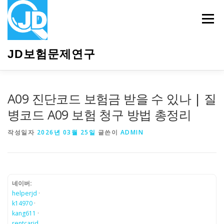
내
용
메뉴
으
로
바
JD보험문제연구
로
가
기
HOME
소개
보험관련정보
상담안내
A09 진단코드 보험금 받을 수 있나 | 질
병코드 A09 보험 청구 방법 총정리
작성일자
2026년 03월 25일
글쓴이
ADMIN
네이버:
helperjd
·
k14970
·
kang611
·
rentcarjd