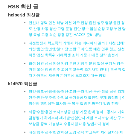
RSS 최신 글
helperjd 최신글
연신내 평택 인천 하남 이천 여주 안성 합천 성주 영양 울진 청
도 산청 하동 경산 고령 문경 진안 장수 임실 순창 고창 부안 담
양 곡성 고흥 화순 장흥 강진 HACCP 준비 방법
대전행정사 학교폭력 가해자 처분 어디까지 갈까｜사천·남해·
의령·함안·창녕·합천·기장·포항·구미·안동·예천·영주·청도·산청·
하동·경산 학폭위 가해학생 조치 기준과 대응 전략 총정리
화성 용인 성남 안산 안양 부천 의정부 분당 일산 구리 남양주
과천 오산 창원 진주 고성 학교폭력 조치사항 안내｜학폭위 절
차 가해학생 처분과 피해학생 보호조치 대응 방법
k14970 최신글
영양·청도·산청·하동·경산·고령·문경·익산·군산·정읍·남원·김제·
완주·진안·무주·장수·임실 국가유공자 불인정 구제 총정리｜이
의신청·행정심판 절차와 군 복무 질병 인과관계 입증 전략
세종·수원·용인 토지보상금 산정 기준 완벽 정리｜공시지가와
감정평가 차이부터 재개발·산업단지 개발 토지보상 계산 구조,
보상금 증액 가능성과 수용재결 대응 방법까지 정리
대전·청주·전주·천안·아산·고양·평택 학교폭력 처리절차와 처