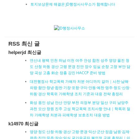
토지보상문제 해결은 JD행정사사무소가 함께합니다
RSS 최신 글
helperjd 최신글
연신내 평택 인천 하남 이천 여주 안성 합천 성주 영양 울진 청
도 산청 하동 경산 고령 문경 진안 장수 임실 순창 고창 부안 담
양 곡성 고흥 화순 장흥 강진 HACCP 준비 방법
대전행정사 학교폭력 가해자 처분 어디까지 갈까｜사천·남해·
의령·함안·창녕·합천·기장·포항·구미·안동·예천·영주·청도·산청·
하동·경산 학폭위 가해학생 조치 기준과 대응 전략 총정리
화성 용인 성남 안산 안양 부천 의정부 분당 일산 구리 남양주
과천 오산 창원 진주 고성 학교폭력 조치사항 안내｜학폭위 절
차 가해학생 처분과 피해학생 보호조치 대응 방법
k14970 최신글
영양·청도·산청·하동·경산·고령·문경·익산·군산·정읍·남원·김제·
완주·진안·무주·장수·임실 국가유공자 불인정 구제 총정리｜이