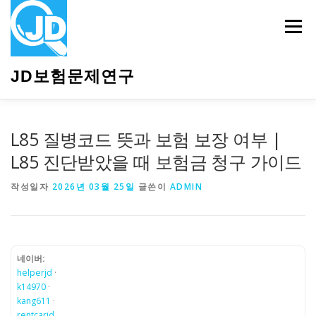
내
용
메뉴
으
로
바
JD보험문제연구
로
가
기
HOME
소개
보험관련정보
상담안내
L85 질병코드 뜻과 보험 보장 여부 |
L85 진단받았을 때 보험금 청구 가이드
작성일자
2026년 03월 25일
글쓴이
ADMIN
네이버:
helperjd
·
k14970
·
kang611
·
rentcarjd