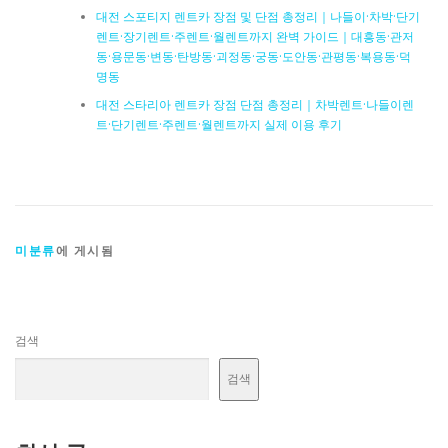
대전 스포티지 렌트카 장점 및 단점 총정리｜나들이·차박·단기
렌트·장기렌트·주렌트·월렌트까지 완벽 가이드｜대흥동·관저
동·용문동·변동·탄방동·괴정동·궁동·도안동·관평동·복용동·덕
명동
대전 스타리아 렌트카 장점 단점 총정리｜차박렌트·나들이렌
트·단기렌트·주렌트·월렌트까지 실제 이용 후기
미분류
에 게시됨
검색
검색