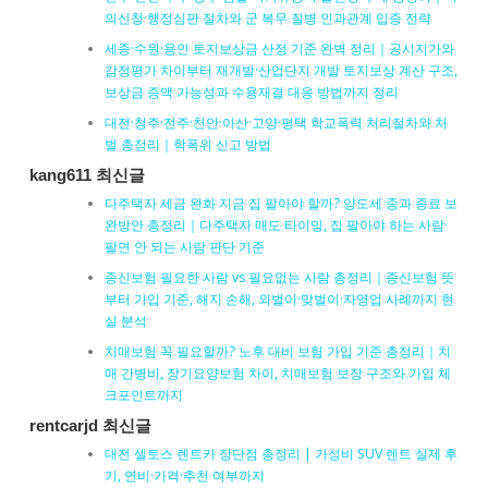
의신청·행정심판 절차와 군 복무 질병 인과관계 입증 전략
세종·수원·용인 토지보상금 산정 기준 완벽 정리｜공시지가와
감정평가 차이부터 재개발·산업단지 개발 토지보상 계산 구조,
보상금 증액 가능성과 수용재결 대응 방법까지 정리
대전·청주·전주·천안·아산·고양·평택 학교폭력 처리절차와 처
벌 총정리｜학폭위 신고 방법
kang611 최신글
다주택자 세금 완화 지금 집 팔아야 할까? 양도세 중과 종료 보
완방안 총정리｜다주택자 매도 타이밍, 집 팔아야 하는 사람·
팔면 안 되는 사람 판단 기준
종신보험 필요한 사람 vs 필요없는 사람 총정리｜종신보험 뜻
부터 가입 기준, 해지 손해, 외벌이·맞벌이·자영업 사례까지 현
실 분석
치매보험 꼭 필요할까? 노후 대비 보험 가입 기준 총정리｜치
매 간병비, 장기요양보험 차이, 치매보험 보장 구조와 가입 체
크포인트까지
rentcarjd 최신글
대전 셀토스 렌트카 장단점 총정리 | 가성비 SUV 렌트 실제 후
기, 연비·가격·추천 여부까지