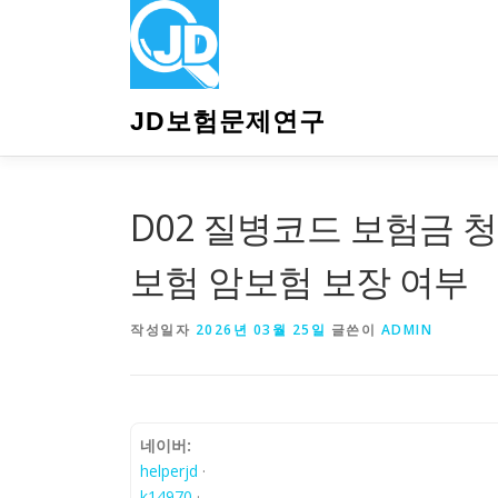
내
용
으
로
바
JD보험문제연구
로
가
기
D02 질병코드 보험금 청
보험 암보험 보장 여부
작성일자
2026년 03월 25일
글쓴이
ADMIN
네이버:
helperjd
·
k14970
·