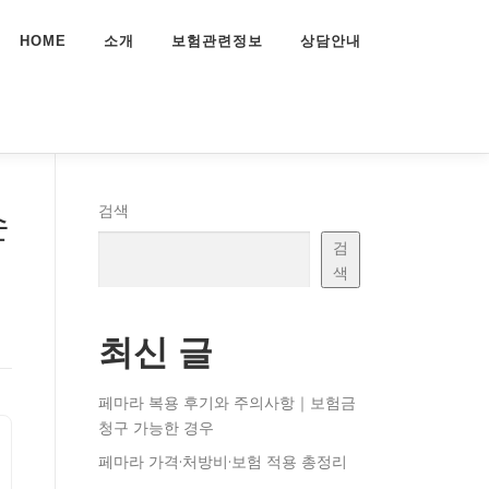
HOME
소개
보험관련정보
상담안내
손
검색
검
색
최신 글
페마라 복용 후기와 주의사항｜보험금
청구 가능한 경우
페마라 가격·처방비·보험 적용 총정리