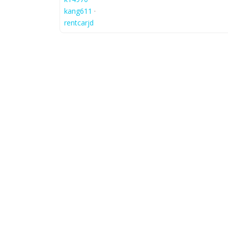
kang611
·
rentcarjd