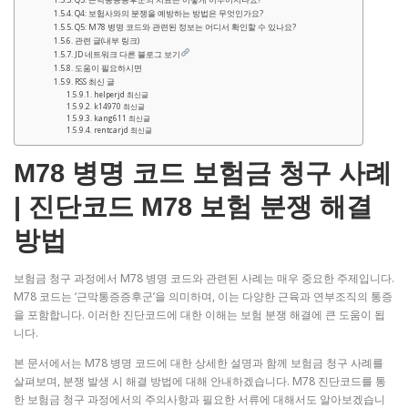
Q4: 보험사와의 분쟁을 예방하는 방법은 무엇인가요?
Q5: M78 병명 코드와 관련된 정보는 어디서 확인할 수 있나요?
관련 글(내부 링크)
JD 네트워크 다른 블로그 보기
도움이 필요하시면
RSS 최신 글
helperjd 최신글
k14970 최신글
kang611 최신글
rentcarjd 최신글
M78 병명 코드 보험금 청구 사례
| 진단코드 M78 보험 분쟁 해결
방법
보험금 청구 과정에서 M78 병명 코드와 관련된 사례는 매우 중요한 주제입니다.
M78 코드는 ‘근막통증증후군’을 의미하며, 이는 다양한 근육과 연부조직의 통증
을 포함합니다. 이러한 진단코드에 대한 이해는 보험 분쟁 해결에 큰 도움이 됩
니다.
본 문서에서는 M78 병명 코드에 대한 상세한 설명과 함께 보험금 청구 사례를
살펴보며, 분쟁 발생 시 해결 방법에 대해 안내하겠습니다. M78 진단코드를 통
한 보험금 청구 과정에서의 주의사항과 필요한 서류에 대해서도 알아보겠습니