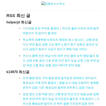
RSS 최신 글
helperjd 최신글
디아제팜 효과 부작용 총정리 | 먹으면 졸린 이유와 운전·음주
위험까지 꼭 알아야 할 정보
학교폭력 피해학생 보호조치 제대로 받고 있나요｜고령 문경
익산 부안 횡성 강릉 고성 제주 노원구 중구 강화군 옹진군 강
서구 금정구 동래구 사상구 영도구 학폭 대응 가이드
연신내 평택 인천 하남 이천 여주 안성 합천 성주 영양 울진 청
도 산청 하동 경산 고령 문경 진안 장수 임실 순창 고창 부안 담
양 곡성 고흥 화순 장흥 강진 HACCP 준비 방법
k14970 최신글
진주·통영·영천·구미·함평·춘천 음주운전 면허취소·면허정지
행정심판 구제 전략 총정리｜경찰 조사 대응 요령부터 생계형
운전자 감경 기준, 행정심판 절차와 면허취소 감경 가능성
영양·청도·산청·하동·경산·고령·문경·익산·군산·정읍·남원·김제·
완주·진안·무주·장수·임실 국가유공자 불인정 구제 총정리｜이
의신청·행정심판 절차와 군 복무 질병 인과관계 입증 전략