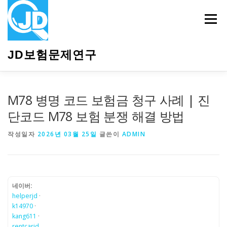
내
용
메뉴
으
로
바
JD보험문제연구
로
가
기
HOME
소개
보험관련정보
상담안내
M78 병명 코드 보험금 청구 사례 | 진
단코드 M78 보험 분쟁 해결 방법
작성일자
2026년 03월 25일
글쓴이
ADMIN
네이버:
helperjd
·
k14970
·
kang611
·
rentcarjd