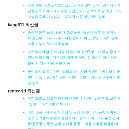
세종·수원·용인 토지보상금 산정 기준 완벽 정리｜공시지가와
감정평가 차이부터 재개발·산업단지 개발 토지보상 계산 구조,
보상금 증액 가능성과 수용재결 대응 방법까지 정리
kang611 최신글
종량제 봉투 품절 대란 왜 생겼을까? 종량제 봉투 안 보이는 이
유 원인부터 사재기 주의사항 판매처 확인 방법 타 지역 봉투
사용 가능 여부까지 총정리
다주택자 세금 완화 지금 집 팔아야 할까? 양도세 중과 종료 보
완방안 총정리｜다주택자 매도 타이밍, 집 팔아야 하는 사람·
팔면 안 되는 사람 판단 기준
종신보험 필요한 사람 vs 필요없는 사람 총정리｜종신보험 뜻
부터 가입 기준, 해지 손해, 외벌이·맞벌이·자영업 사례까지 현
실 분석
rentcarjd 최신글
대전 셀토스 렌트카 장단점 총정리 | 가성비 SUV 렌트 실제 후
기, 연비·가격·추천 여부까지
대전 스포티지 렌트카 장점 및 단점 총정리｜나들이·차박·단기
렌트·장기렌트·주렌트·월렌트까지 완벽 가이드｜대흥동·관저
동·용문동·변동·탄방동·괴정동·궁동·도안동·관평동·복용동·덕