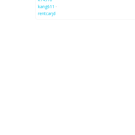
kang611
·
rentcarjd