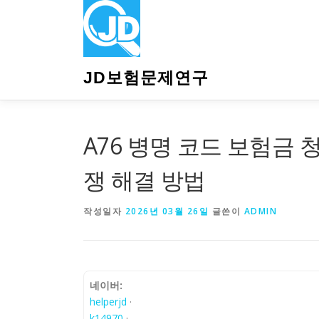
내
용
으
로
바
JD보험문제연구
로
가
기
A76 병명 코드 보험금 청
쟁 해결 방법
작성일자
2026년 03월 26일
글쓴이
ADMIN
네이버:
helperjd
·
k14970
·