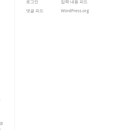
로그인
입력 내용 피드
댓글 피드
WordPress.org
.
단코
된