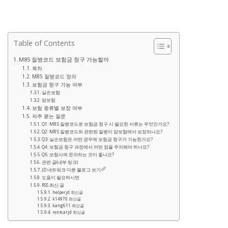
Table of Contents
M85 질병코드 보험금 청구 가능할까
목차
M85 질병코드 정의
보험금 청구 가능 여부
실손보험
암보험
보험 종류별 보장 여부
자주 묻는 질문
Q1: M85 질병코드로 보험금 청구 시 필요한 서류는 무엇인가요?
Q2: M85 질병코드와 관련된 질병이 암보험에서 보장되나요?
Q3: 실손보험은 어떤 경우에 보험금 청구가 가능한가요?
Q4: 보험금 청구 과정에서 어떤 점을 주의해야 하나요?
Q5: 보험사에 문의하는 것이 좋나요?
관련 글(내부 링크)
JD 네트워크 다른 블로그 보기
도움이 필요하시면
RSS 최신 글
helperjd 최신글
k14970 최신글
kang611 최신글
rentcarjd 최신글