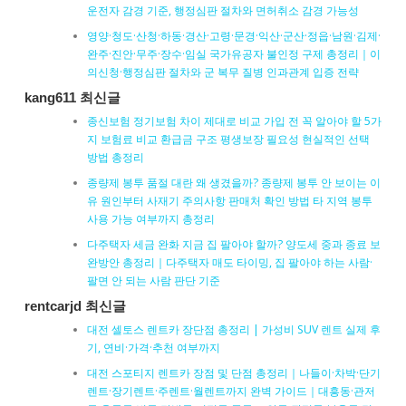
운전자 감경 기준, 행정심판 절차와 면허취소 감경 가능성
영양·청도·산청·하동·경산·고령·문경·익산·군산·정읍·남원·김제·
완주·진안·무주·장수·임실 국가유공자 불인정 구제 총정리｜이
의신청·행정심판 절차와 군 복무 질병 인과관계 입증 전략
kang611 최신글
종신보험 정기보험 차이 제대로 비교 가입 전 꼭 알아야 할 5가
지 보험료 비교 환급금 구조 평생보장 필요성 현실적인 선택
방법 총정리
종량제 봉투 품절 대란 왜 생겼을까? 종량제 봉투 안 보이는 이
유 원인부터 사재기 주의사항 판매처 확인 방법 타 지역 봉투
사용 가능 여부까지 총정리
다주택자 세금 완화 지금 집 팔아야 할까? 양도세 중과 종료 보
완방안 총정리｜다주택자 매도 타이밍, 집 팔아야 하는 사람·
팔면 안 되는 사람 판단 기준
rentcarjd 최신글
대전 셀토스 렌트카 장단점 총정리 | 가성비 SUV 렌트 실제 후
기, 연비·가격·추천 여부까지
대전 스포티지 렌트카 장점 및 단점 총정리｜나들이·차박·단기
렌트·장기렌트·주렌트·월렌트까지 완벽 가이드｜대흥동·관저