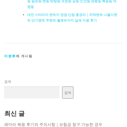
동·용문동·변동·탄방동·괴정동·궁동·도안동·관평동·복용동·덕
명동
대전 스타리아 렌트카 장점 단점 총정리｜차박렌트·나들이렌
트·단기렌트·주렌트·월렌트까지 실제 이용 후기
미분류
에 게시됨
검색
검색
최신 글
페마라 복용 후기와 주의사항｜보험금 청구 가능한 경우