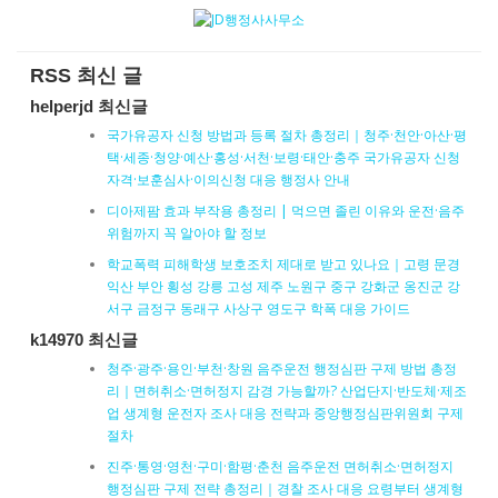
RSS 최신 글
helperjd 최신글
국가유공자 신청 방법과 등록 절차 총정리｜청주·천안·아산·평
택·세종·청양·예산·홍성·서천·보령·태안·충주 국가유공자 신청
자격·보훈심사·이의신청 대응 행정사 안내
디아제팜 효과 부작용 총정리 | 먹으면 졸린 이유와 운전·음주
위험까지 꼭 알아야 할 정보
학교폭력 피해학생 보호조치 제대로 받고 있나요｜고령 문경
익산 부안 횡성 강릉 고성 제주 노원구 중구 강화군 옹진군 강
서구 금정구 동래구 사상구 영도구 학폭 대응 가이드
k14970 최신글
청주·광주·용인·부천·창원 음주운전 행정심판 구제 방법 총정
리｜면허취소·면허정지 감경 가능할까? 산업단지·반도체·제조
업 생계형 운전자 조사 대응 전략과 중앙행정심판위원회 구제
절차
진주·통영·영천·구미·함평·춘천 음주운전 면허취소·면허정지
행정심판 구제 전략 총정리｜경찰 조사 대응 요령부터 생계형