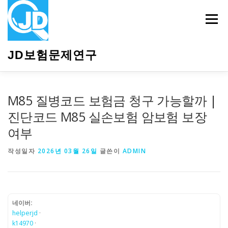
내
용
메뉴
으
로
바
JD보험문제연구
로
가
기
HOME
소개
보험관련정보
상담안내
M85 질병코드 보험금 청구 가능할까 |
진단코드 M85 실손보험 암보험 보장
여부
작성일자
2026년 03월 26일
글쓴이
ADMIN
네이버:
helperjd
·
k14970
·