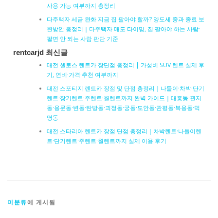
사용 가능 여부까지 총정리
다주택자 세금 완화 지금 집 팔아야 할까? 양도세 중과 종료 보
완방안 총정리｜다주택자 매도 타이밍, 집 팔아야 하는 사람·
팔면 안 되는 사람 판단 기준
rentcarjd 최신글
대전 셀토스 렌트카 장단점 총정리 | 가성비 SUV 렌트 실제 후
기, 연비·가격·추천 여부까지
대전 스포티지 렌트카 장점 및 단점 총정리｜나들이·차박·단기
렌트·장기렌트·주렌트·월렌트까지 완벽 가이드｜대흥동·관저
동·용문동·변동·탄방동·괴정동·궁동·도안동·관평동·복용동·덕
명동
대전 스타리아 렌트카 장점 단점 총정리｜차박렌트·나들이렌
트·단기렌트·주렌트·월렌트까지 실제 이용 후기
미분류
에 게시됨