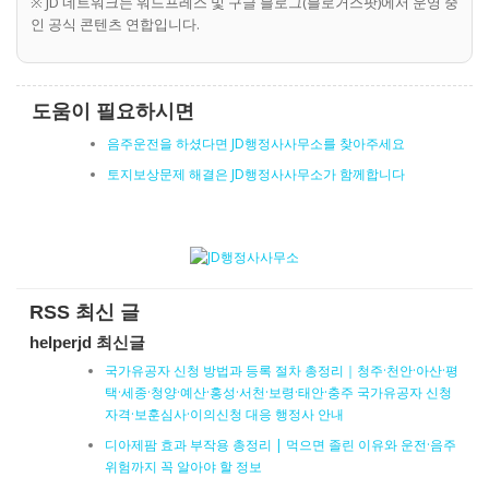
※ JD 네트워크는 워드프레스 및 구글 블로그(블로거스팟)에서 운영 중
인 공식 콘텐츠 연합입니다.
도움이 필요하시면
음주운전을 하셨다면 JD행정사사무소를 찾아주세요
토지보상문제 해결은 JD행정사사무소가 함께합니다
RSS 최신 글
helperjd 최신글
국가유공자 신청 방법과 등록 절차 총정리｜청주·천안·아산·평
택·세종·청양·예산·홍성·서천·보령·태안·충주 국가유공자 신청
자격·보훈심사·이의신청 대응 행정사 안내
디아제팜 효과 부작용 총정리 | 먹으면 졸린 이유와 운전·음주
위험까지 꼭 알아야 할 정보