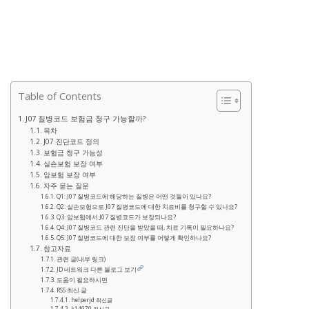
Table of Contents
J07 질병코드 보험금 청구 가능할까?
목차
J07 진단코드 정의
보험금 청구 가능성
실손보험 보장 여부
암보험 보장 여부
자주 묻는 질문
Q1: J07 질병코드에 해당하는 질병은 어떤 것들이 있나요?
Q2: 실손보험으로 J07 질병코드에 대한 치료비를 청구할 수 있나요?
Q3: 암보험에서 J07 질병코드가 보장되나요?
Q4: J07 질병코드 관련 진단을 받았을 때, 치료 기록이 필요하나요?
Q5: J07 질병코드에 대한 보장 여부를 어떻게 확인하나요?
참고자료
관련 글(내부 링크)
JD 네트워크 다른 블로그 보기
도움이 필요하시면
RSS 최신 글
helperjd 최신글
k14970 최신글