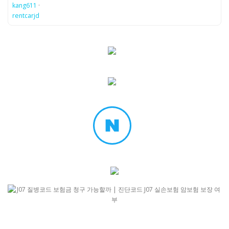
kang611
·
rentcarjd