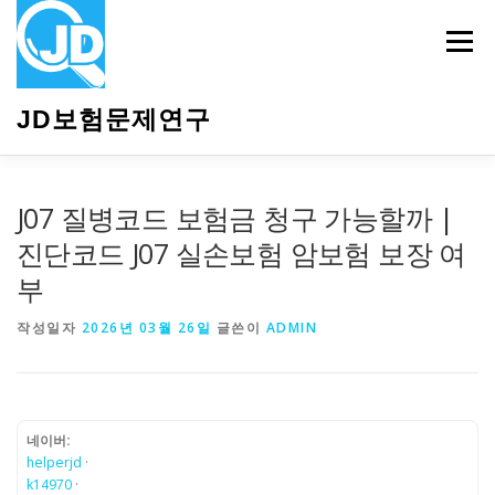
내
용
메뉴
으
로
바
JD보험문제연구
로
가
기
HOME
소개
보험관련정보
상담안내
J07 질병코드 보험금 청구 가능할까 |
진단코드 J07 실손보험 암보험 보장 여
부
작성일자
2026년 03월 26일
글쓴이
ADMIN
네이버:
helperjd
·
k14970
·