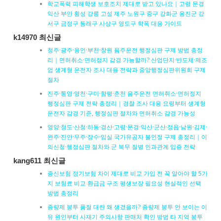
학교폭력 피해학생 보호조치 제대로 받고 있나요｜고령 문경
익산 부안 횡성 강릉 고성 제주 노원구 중구 강화군 옹진군 강
서구 금정구 동래구 사상구 영도구 학폭 대응 가이드
k14970 최신글
청주·광주·용인·부천·창원 음주운전 행정심판 구제 방법 총정
리｜면허취소·면허정지 감경 가능할까? 산업단지·반도체·제조
업 생계형 운전자 조사 대응 전략과 중앙행정심판위원회 구제
절차
진주·통영·영천·구미·함평·춘천 음주운전 면허취소·면허정지
행정심판 구제 전략 총정리｜경찰 조사 대응 요령부터 생계형
운전자 감경 기준, 행정심판 절차와 면허취소 감경 가능성
영양·청도·산청·하동·경산·고령·문경·익산·군산·정읍·남원·김제·
완주·진안·무주·장수·임실 국가유공자 불인정 구제 총정리｜이
의신청·행정심판 절차와 군 복무 질병 인과관계 입증 전략
kang611 최신글
종신보험 정기보험 차이 제대로 비교 가입 전 꼭 알아야 할 5가
지 보험료 비교 환급금 구조 평생보장 필요성 현실적인 선택
방법 총정리
종량제 봉투 품절 대란 왜 생겼을까? 종량제 봉투 안 보이는 이
유 원인부터 사재기 주의사항 판매처 확인 방법 타 지역 봉투