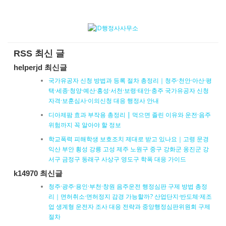
RSS 최신 글
helperjd 최신글
국가유공자 신청 방법과 등록 절차 총정리｜청주·천안·아산·평
택·세종·청양·예산·홍성·서천·보령·태안·충주 국가유공자 신청
자격·보훈심사·이의신청 대응 행정사 안내
디아제팜 효과 부작용 총정리 | 먹으면 졸린 이유와 운전·음주
위험까지 꼭 알아야 할 정보
학교폭력 피해학생 보호조치 제대로 받고 있나요｜고령 문경
익산 부안 횡성 강릉 고성 제주 노원구 중구 강화군 옹진군 강
서구 금정구 동래구 사상구 영도구 학폭 대응 가이드
k14970 최신글
청주·광주·용인·부천·창원 음주운전 행정심판 구제 방법 총정
리｜면허취소·면허정지 감경 가능할까? 산업단지·반도체·제조
업 생계형 운전자 조사 대응 전략과 중앙행정심판위원회 구제
절차