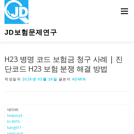
내
용
메뉴
으
로
바
JD보험문제연구
로
가
기
HOME
소개
보험관련정보
상담안내
H23 병명 코드 보험금 청구 사례 | 진
단코드 H23 보험 분쟁 해결 방법
작성일자
2026년 03월 26일
글쓴이
ADMIN
네이버:
helperjd
·
k14970
·
kang611
·
rentcarjd