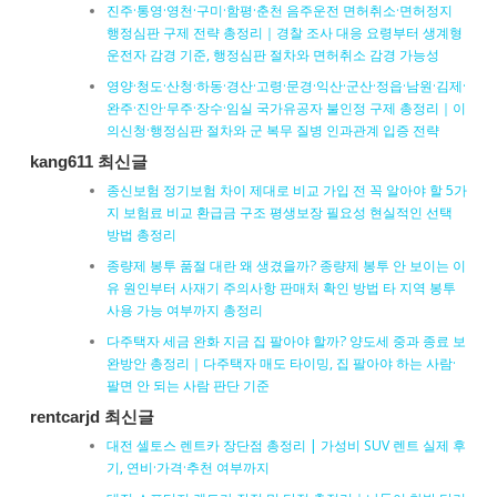
진주·통영·영천·구미·함평·춘천 음주운전 면허취소·면허정지
행정심판 구제 전략 총정리｜경찰 조사 대응 요령부터 생계형
운전자 감경 기준, 행정심판 절차와 면허취소 감경 가능성
영양·청도·산청·하동·경산·고령·문경·익산·군산·정읍·남원·김제·
완주·진안·무주·장수·임실 국가유공자 불인정 구제 총정리｜이
의신청·행정심판 절차와 군 복무 질병 인과관계 입증 전략
kang611 최신글
종신보험 정기보험 차이 제대로 비교 가입 전 꼭 알아야 할 5가
지 보험료 비교 환급금 구조 평생보장 필요성 현실적인 선택
방법 총정리
종량제 봉투 품절 대란 왜 생겼을까? 종량제 봉투 안 보이는 이
유 원인부터 사재기 주의사항 판매처 확인 방법 타 지역 봉투
사용 가능 여부까지 총정리
다주택자 세금 완화 지금 집 팔아야 할까? 양도세 중과 종료 보
완방안 총정리｜다주택자 매도 타이밍, 집 팔아야 하는 사람·
팔면 안 되는 사람 판단 기준
rentcarjd 최신글
대전 셀토스 렌트카 장단점 총정리 | 가성비 SUV 렌트 실제 후
기, 연비·가격·추천 여부까지