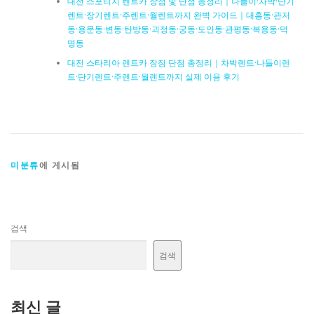
대전 스포티지 렌트카 장점 및 단점 총정리｜나들이·차박·단기
렌트·장기렌트·주렌트·월렌트까지 완벽 가이드｜대흥동·관저
동·용문동·변동·탄방동·괴정동·궁동·도안동·관평동·복용동·덕
명동
대전 스타리아 렌트카 장점 단점 총정리｜차박렌트·나들이렌
트·단기렌트·주렌트·월렌트까지 실제 이용 후기
미분류
에 게시됨
검색
검색
최신 글