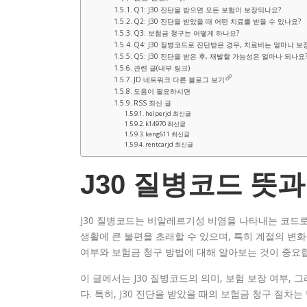
Q1: J30 진단을 받으면 모든 보험이 보장되나요?
Q2: J30 진단을 받았을 때 어떤 치료를 받을 수 있나요?
Q3: 보험금 청구는 어떻게 하나요?
Q4: J30 질병코드로 진단받은 경우, 치료비는 얼마나 보
Q5: J30 진단을 받은 후, 재발할 가능성은 얼마나 되나요
관련 글(내부 링크)
JD 네트워크 다른 블로그 보기
도움이 필요하시면
RSS 최신 글
helperjd 최신글
k14970 최신글
kang611 최신글
rentcarjd 최신글
J30 질병코드 뜻과
J30 질병코드는 비알레르기성 비염을 나타내는 코드로
생활에 큰 불편을 초래할 수 있으며, 특히 계절의 변화
여부와 보험금 청구 방법에 대해 알아보는 것이 중요
이 글에서는 J30 질병코드의 의미, 보험 보장 여부,
다. 특히, J30 진단을 받았을 때의 보험금 청구 절