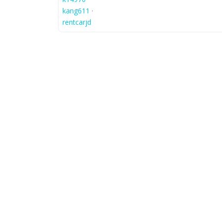
kang611
·
rentcarjd