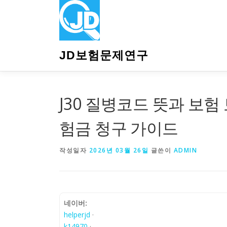
내
용
으
로
바
JD보험문제연구
로
가
기
J30 질병코드 뜻과 보험 
험금 청구 가이드
작성일자
2026년 03월 26일
글쓴이
ADMIN
네이버:
helperjd
·
k14970
·