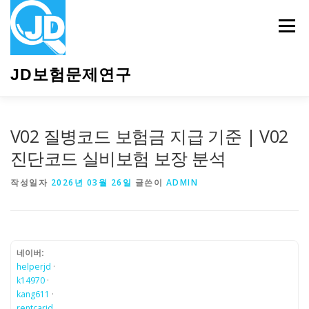
내
용
메뉴
으
로
바
JD보험문제연구
로
가
기
HOME
소개
보험관련정보
상담안내
V02 질병코드 보험금 지급 기준 | V02
진단코드 실비보험 보장 분석
작성일자
2026년 03월 26일
글쓴이
ADMIN
네이버:
helperjd
·
k14970
·
kang611
·
rentcarjd