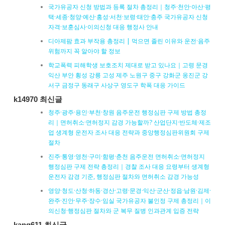
국가유공자 신청 방법과 등록 절차 총정리｜청주·천안·아산·평
택·세종·청양·예산·홍성·서천·보령·태안·충주 국가유공자 신청
자격·보훈심사·이의신청 대응 행정사 안내
디아제팜 효과 부작용 총정리 | 먹으면 졸린 이유와 운전·음주
위험까지 꼭 알아야 할 정보
학교폭력 피해학생 보호조치 제대로 받고 있나요｜고령 문경
익산 부안 횡성 강릉 고성 제주 노원구 중구 강화군 옹진군 강
서구 금정구 동래구 사상구 영도구 학폭 대응 가이드
k14970 최신글
청주·광주·용인·부천·창원 음주운전 행정심판 구제 방법 총정
리｜면허취소·면허정지 감경 가능할까? 산업단지·반도체·제조
업 생계형 운전자 조사 대응 전략과 중앙행정심판위원회 구제
절차
진주·통영·영천·구미·함평·춘천 음주운전 면허취소·면허정지
행정심판 구제 전략 총정리｜경찰 조사 대응 요령부터 생계형
운전자 감경 기준, 행정심판 절차와 면허취소 감경 가능성
영양·청도·산청·하동·경산·고령·문경·익산·군산·정읍·남원·김제·
완주·진안·무주·장수·임실 국가유공자 불인정 구제 총정리｜이
의신청·행정심판 절차와 군 복무 질병 인과관계 입증 전략