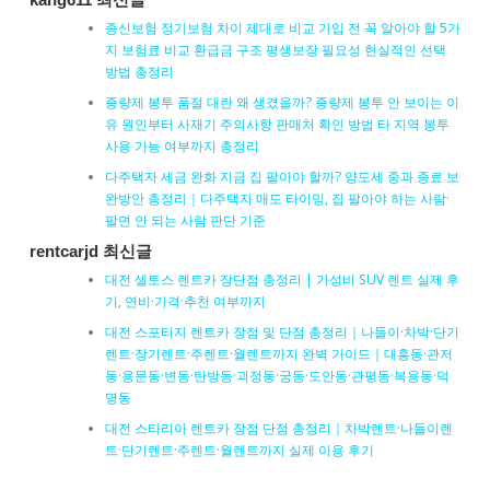
kang611 최신글
종신보험 정기보험 차이 제대로 비교 가입 전 꼭 알아야 할 5가
지 보험료 비교 환급금 구조 평생보장 필요성 현실적인 선택
방법 총정리
종량제 봉투 품절 대란 왜 생겼을까? 종량제 봉투 안 보이는 이
유 원인부터 사재기 주의사항 판매처 확인 방법 타 지역 봉투
사용 가능 여부까지 총정리
다주택자 세금 완화 지금 집 팔아야 할까? 양도세 중과 종료 보
완방안 총정리｜다주택자 매도 타이밍, 집 팔아야 하는 사람·
팔면 안 되는 사람 판단 기준
rentcarjd 최신글
대전 셀토스 렌트카 장단점 총정리 | 가성비 SUV 렌트 실제 후
기, 연비·가격·추천 여부까지
대전 스포티지 렌트카 장점 및 단점 총정리｜나들이·차박·단기
렌트·장기렌트·주렌트·월렌트까지 완벽 가이드｜대흥동·관저
동·용문동·변동·탄방동·괴정동·궁동·도안동·관평동·복용동·덕
명동
대전 스타리아 렌트카 장점 단점 총정리｜차박렌트·나들이렌
트·단기렌트·주렌트·월렌트까지 실제 이용 후기