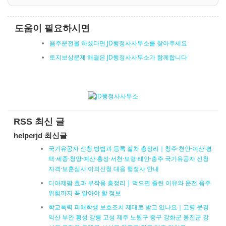
도움이 필요하시면
음주운전을 하셨다면 JD행정사사무소를 찾아주세요
토지보상문제 해결은 JD행정사사무소가 함께합니다
RSS 최신 글
helperjd 최신글
국가유공자 신청 방법과 등록 절차 총정리｜청주·천안·아산·평
택·세종·청양·예산·홍성·서천·보령·태안·충주 국가유공자 신청
자격·보훈심사·이의신청 대응 행정사 안내
디아제팜 효과 부작용 총정리 | 먹으면 졸린 이유와 운전·음주
위험까지 꼭 알아야 할 정보
학교폭력 피해학생 보호조치 제대로 받고 있나요｜고령 문경
익산 부안 횡성 강릉 고성 제주 노원구 중구 강화군 옹진군 강