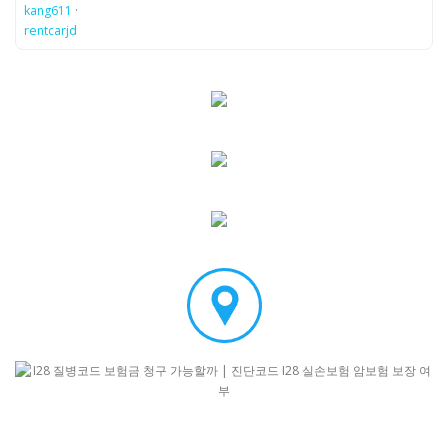
kang611
·
rentcarjd