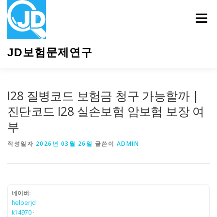
내
용
메뉴
으
로
바
JD보험문제연구
로
가
기
HOME
소개
보험관련정보
상담안내
I28 질병코드 보험금 청구 가능할까 |
진단코드 I28 실손보험 암보험 보장 여
부
작성일자
2026년 03월 26일
글쓴이
ADMIN
네이버:
helperjd
·
k14970
·