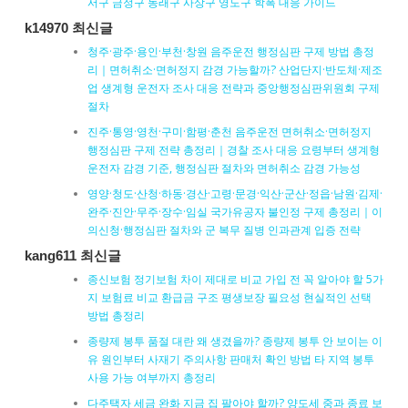
서구 금정구 동래구 사상구 영도구 학폭 대응 가이드
k14970 최신글
청주·광주·용인·부천·창원 음주운전 행정심판 구제 방법 총정
리｜면허취소·면허정지 감경 가능할까? 산업단지·반도체·제조
업 생계형 운전자 조사 대응 전략과 중앙행정심판위원회 구제
절차
진주·통영·영천·구미·함평·춘천 음주운전 면허취소·면허정지
행정심판 구제 전략 총정리｜경찰 조사 대응 요령부터 생계형
운전자 감경 기준, 행정심판 절차와 면허취소 감경 가능성
영양·청도·산청·하동·경산·고령·문경·익산·군산·정읍·남원·김제·
완주·진안·무주·장수·임실 국가유공자 불인정 구제 총정리｜이
의신청·행정심판 절차와 군 복무 질병 인과관계 입증 전략
kang611 최신글
종신보험 정기보험 차이 제대로 비교 가입 전 꼭 알아야 할 5가
지 보험료 비교 환급금 구조 평생보장 필요성 현실적인 선택
방법 총정리
종량제 봉투 품절 대란 왜 생겼을까? 종량제 봉투 안 보이는 이
유 원인부터 사재기 주의사항 판매처 확인 방법 타 지역 봉투
사용 가능 여부까지 총정리
다주택자 세금 완화 지금 집 팔아야 할까? 양도세 중과 종료 보