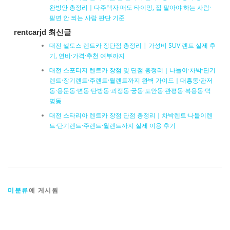
완방안 총정리｜다주택자 매도 타이밍, 집 팔아야 하는 사람·
팔면 안 되는 사람 판단 기준
rentcarjd 최신글
대전 셀토스 렌트카 장단점 총정리 | 가성비 SUV 렌트 실제 후
기, 연비·가격·추천 여부까지
대전 스포티지 렌트카 장점 및 단점 총정리｜나들이·차박·단기
렌트·장기렌트·주렌트·월렌트까지 완벽 가이드｜대흥동·관저
동·용문동·변동·탄방동·괴정동·궁동·도안동·관평동·복용동·덕
명동
대전 스타리아 렌트카 장점 단점 총정리｜차박렌트·나들이렌
트·단기렌트·주렌트·월렌트까지 실제 이용 후기
미분류
에 게시됨