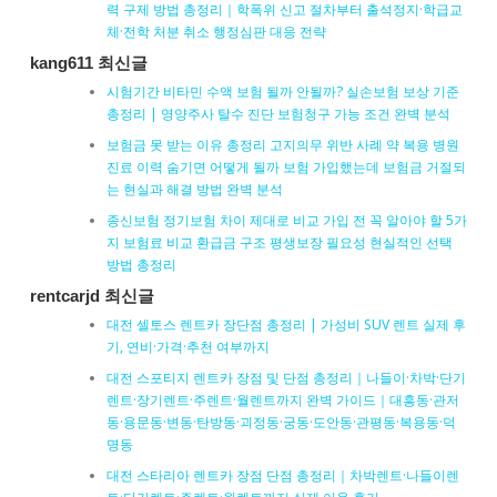
력 구제 방법 총정리｜학폭위 신고 절차부터 출석정지·학급교
체·전학 처분 취소 행정심판 대응 전략
kang611 최신글
시험기간 비타민 수액 보험 될까 안될까? 실손보험 보상 기준
총정리 | 영양주사 탈수 진단 보험청구 가능 조건 완벽 분석
보험금 못 받는 이유 총정리 고지의무 위반 사례 약 복용 병원
진료 이력 숨기면 어떻게 될까 보험 가입했는데 보험금 거절되
는 현실과 해결 방법 완벽 분석
종신보험 정기보험 차이 제대로 비교 가입 전 꼭 알아야 할 5가
지 보험료 비교 환급금 구조 평생보장 필요성 현실적인 선택
방법 총정리
rentcarjd 최신글
대전 셀토스 렌트카 장단점 총정리 | 가성비 SUV 렌트 실제 후
기, 연비·가격·추천 여부까지
대전 스포티지 렌트카 장점 및 단점 총정리｜나들이·차박·단기
렌트·장기렌트·주렌트·월렌트까지 완벽 가이드｜대흥동·관저
동·용문동·변동·탄방동·괴정동·궁동·도안동·관평동·복용동·덕
명동
대전 스타리아 렌트카 장점 단점 총정리｜차박렌트·나들이렌