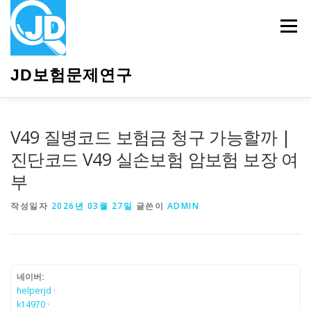
내
용
메뉴
으
로
바
JD보험문제연구
로
가
기
HOME
소개
보험관련정보
상담안내
V49 질병코드 보험금 청구 가능할까 |
진단코드 V49 실손보험 암보험 보장 여
부
작성일자
2026년 03월 27일
글쓴이
ADMIN
네이버:
helperjd
·
k14970
·