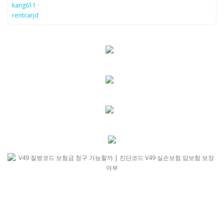
kang611
·
rentcarjd