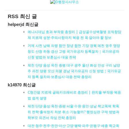
RSS 최신 글
helperjd 최신글
에나시데닙 효과 부작용 총정리 | 급성골수성백혈병 표적항암
제 치료제 성분·주의사항까지 복용 전 꼭 알아야 할 정보
거제 사천 남해 의령 함안 창녕 합천 기장 경북 예천 영주 영양
청도 산청 하동 경산 고령 국가유공자 등록절차｜국가유공자
신청 방법과 보훈심사 대응 전략
제천 단양 음성 옥천 증평 대구 광주 울산 화성 안성 구리 남양
주 과천 양평 오산 의왕 경남 국가유공자 신청 방법｜국가유공
자 등록 절차와 보훈심사 대응 전략 총정리
k14970 최신글
C형간염 치료제 글레카프레비르 총정리 | 완치율·부작용·복용
법 쉽게 설명
제천·단양·음성·옥천·증평·서울·수원·용인·성남 학교폭력 학폭
위 전학·출석정지 처분 취소 가능할까? 행정심판 구제 방법과
학부모 의견서 작성 전략 총정리
대전·청주·전주·천안·아산·고양·평택·파주·은평구·세종 학교폭