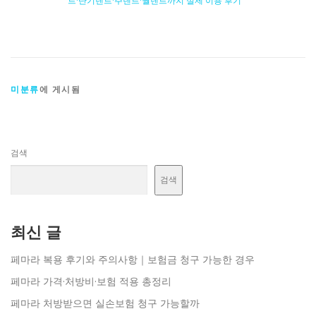
트·단기렌트·주렌트·월렌트까지 실제 이용 후기
미분류
에 게시됨
검색
검색
최신 글
페마라 복용 후기와 주의사항｜보험금 청구 가능한 경우
페마라 가격·처방비·보험 적용 총정리
페마라 처방받으면 실손보험 청구 가능할까