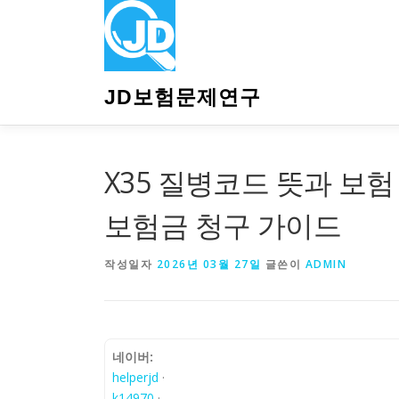
내
용
으
로
바
JD보험문제연구
로
가
기
X35 질병코드 뜻과 보험
보험금 청구 가이드
작성일자
2026년 03월 27일
글쓴이
ADMIN
네이버:
helperjd
·
k14970
·