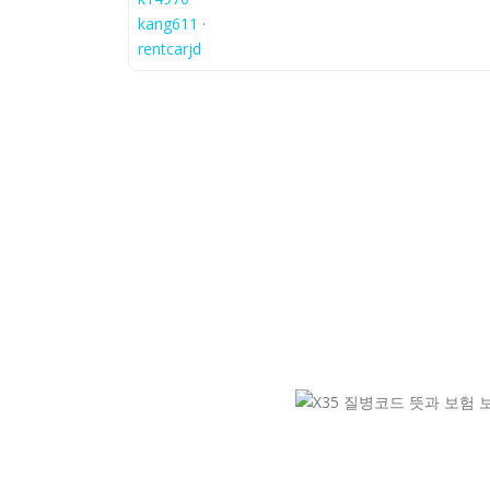
kang611
·
rentcarjd