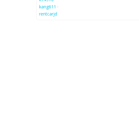
kang611
·
rentcarjd