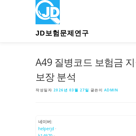
내
용
으
로
바
JD보험문제연구
로
가
기
A49 질병코드 보험금 지
보장 분석
작성일자
2026년 03월 27일
글쓴이
ADMIN
네이버:
helperjd
·
k14970
·