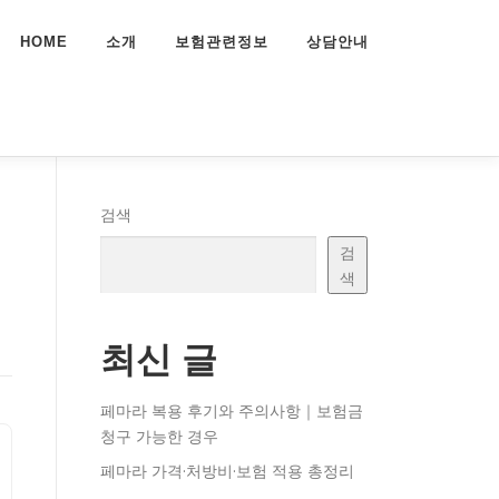
HOME
소개
보험관련정보
상담안내
험
검색
검
색
최신 글
페마라 복용 후기와 주의사항｜보험금
청구 가능한 경우
페마라 가격·처방비·보험 적용 총정리