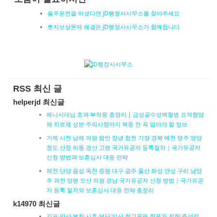
음주운전을 하셨다면 JD행정사사무소를 찾아주세요
토지보상문제 해결은 JD행정사사무소가 함께합니다
RSS 최신 글
helperjd 최신글
에나시데닙 효과 부작용 총정리 | 급성골수성백혈병 표적항암
제 치료제 성분·주의사항까지 복용 전 꼭 알아야 할 정보
거제 사천 남해 의령 함안 창녕 합천 기장 경북 예천 영주 영양
청도 산청 하동 경산 고령 국가유공자 등록절차｜국가유공자
신청 방법과 보훈심사 대응 전략
제천 단양 음성 옥천 증평 대구 광주 울산 화성 안성 구리 남양
주 과천 양평 오산 의왕 경남 국가유공자 신청 방법｜국가유공
자 등록 절차와 보훈심사 대응 전략 총정리
k14970 최신글
김포·안산·부천·시흥·분당·일산 학교폭력 학폭위 전학·출석정