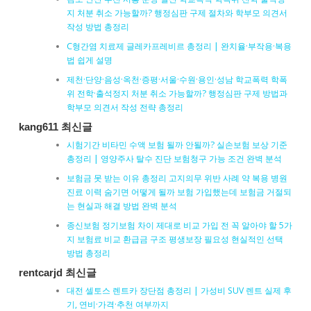
지 처분 취소 가능할까? 행정심판 구제 절차와 학부모 의견서
작성 방법 총정리
C형간염 치료제 글레카프레비르 총정리 | 완치율·부작용·복용
법 쉽게 설명
제천·단양·음성·옥천·증평·서울·수원·용인·성남 학교폭력 학폭
위 전학·출석정지 처분 취소 가능할까? 행정심판 구제 방법과
학부모 의견서 작성 전략 총정리
kang611 최신글
시험기간 비타민 수액 보험 될까 안될까? 실손보험 보상 기준
총정리 | 영양주사 탈수 진단 보험청구 가능 조건 완벽 분석
보험금 못 받는 이유 총정리 고지의무 위반 사례 약 복용 병원
진료 이력 숨기면 어떻게 될까 보험 가입했는데 보험금 거절되
는 현실과 해결 방법 완벽 분석
종신보험 정기보험 차이 제대로 비교 가입 전 꼭 알아야 할 5가
지 보험료 비교 환급금 구조 평생보장 필요성 현실적인 선택
방법 총정리
rentcarjd 최신글
대전 셀토스 렌트카 장단점 총정리 | 가성비 SUV 렌트 실제 후
기, 연비·가격·추천 여부까지