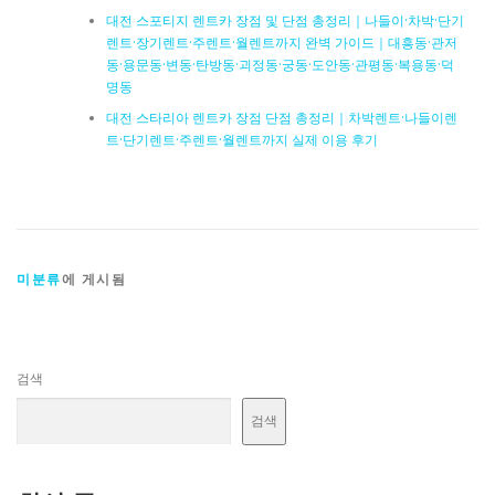
대전 스포티지 렌트카 장점 및 단점 총정리｜나들이·차박·단기
렌트·장기렌트·주렌트·월렌트까지 완벽 가이드｜대흥동·관저
동·용문동·변동·탄방동·괴정동·궁동·도안동·관평동·복용동·덕
명동
대전 스타리아 렌트카 장점 단점 총정리｜차박렌트·나들이렌
트·단기렌트·주렌트·월렌트까지 실제 이용 후기
미분류
에 게시됨
검색
검색