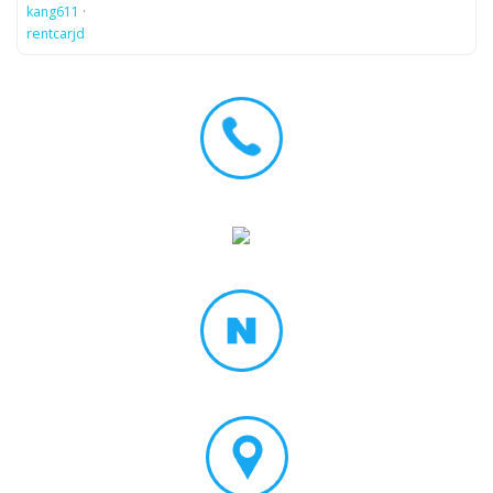
kang611
·
rentcarjd