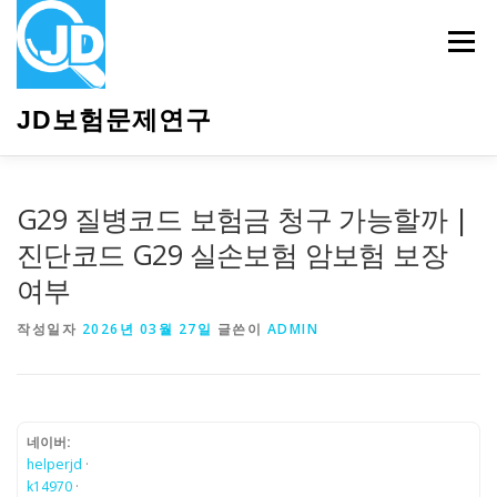
내
용
메뉴
으
로
바
JD보험문제연구
로
가
기
HOME
소개
보험관련정보
상담안내
G29 질병코드 보험금 청구 가능할까 |
진단코드 G29 실손보험 암보험 보장
여부
작성일자
2026년 03월 27일
글쓴이
ADMIN
네이버:
helperjd
·
k14970
·