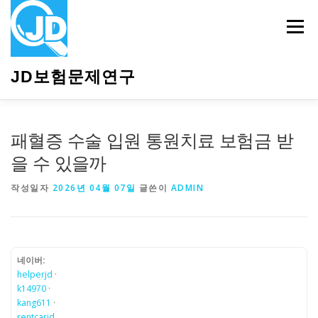
내
용
메뉴
으
로
바
JD보험문제연구
로
가
기
HOME
소개
보험관련정보
상담안내
패혈증 수술 입원 통원치료 보험금 받
을 수 있을까
작성일자
2026년 04월 07일
글쓴이
ADMIN
네이버:
helperjd
·
k14970
·
kang611
·
rentcarjd