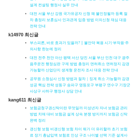
설계 컨설팅 행정사 실무 안내
대전 서울 부산 강원 국가유공자 신청 왜 불인정될까 등록 절
차 총정리 보훈심사 인과관계 입증 방법 이의신청 재심 대응
전략 안내
k14970 최신글
부스피론, 바로 효과가 있을까? | 불안약 복용 시기·부작용·주
의사항 한눈에 정리
대전 전주 천안 아산 평택 서산 당진 서울 부산 인천 대구 광주
음주운전 행정심판 구제 방법 총정리 면허취소 면허정지 감경
가능할까 산업단지 생계형 운전자 조사 대응 전략 안내
공무원 소청심사 신청 방법과 절차｜징계 취소 가능할까 감경
성공 핵심 전략 성동구 송파구 영등포구 부평구 연수구 기장군
사상구 사하구 행정사 상담 안내
kang611 최신글
보험금청구권신탁이란 무엇일까 미성년자 자녀 보험금 관리
방법 치매 대비 보험금 설계 상속 분쟁 방지까지 보험금 신탁
완벽 정리
갱신형 보험 비갱신형 보험 차이 뭐가 더 유리할까 초기 보험
료 장기 총납입액 보험료 인상 구조 나이별 선택 기준 설계사