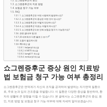
쇼그렌증후군의 원인
쇼그렌증후군의 치료 방법
보험금 청구 가능 여부
FAQ
1. 쇼그렌증후군은 어떤 사람에게 발생하나요?
2. 쇼그렌증후군의 증상은 어떤 것이 있나요?
3. 쇼그렌증후군은 어떻게 진단하나요?
4. 쇼그렌증후군 치료는 어떻게 하나요?
5. 쇼그렌증후군으로 인해 보험금 청구가 가능한가요?
관련 글(내부 링크)
JD 네트워크 다른 블로그 보기
도움이 필요하시면
RSS 최신 글
helperjd 최신글
k14970 최신글
kang611 최신글
rentcarjd 최신글
쇼그렌증후군 증상 원인 치료방
법 보험금 청구 가능 여부 총정리
쇼그렌증후군은 면역계가 자신의 조직을 공격하여 발생하는 자가면역 질환으
로, 주로 눈과 입의 건조증을 유발합니다. 이 질환은 다양한 증상을 동반하며, 환
자의 생활에 큰 영향을 미칠 수 있습니다. 본 글에서는 쇼그렌증후군의 증상, 원
인, 치료 방법 및 보험금 청구 가능 여부에 대해 자세히 알아보겠습니다.