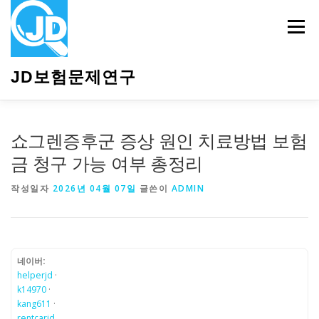
내
용
메뉴
으
로
바
JD보험문제연구
로
가
기
HOME
소개
보험관련정보
상담안내
쇼그렌증후군 증상 원인 치료방법 보험
금 청구 가능 여부 총정리
작성일자
2026년 04월 07일
글쓴이
ADMIN
네이버:
helperjd
·
k14970
·
kang611
·
rentcarjd