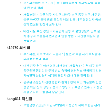
부스피론이란 무엇인가 | 불안장애 치료제 효과·부작용·복용
법 한 번에 정리
서울 인천 기장군 북구 사상구 사하구 남구 동구 북구 서구 광
산구 HACCP 준비 방법 총정리 해썹 인증 서류 현장심사 동선
설계 컨설팅 행정사 실무 안내
대전 서울 부산 강원 국가유공자 신청 왜 불인정될까 등록 절
차 총정리 보훈심사 인과관계 입증 방법 이의신청 재심 대응
전략 안내
k14970 최신글
부스피론, 바로 효과가 있을까? | 불안약 복용 시기·부작용·주
의사항 한눈에 정리
대전 전주 천안 아산 평택 서산 당진 서울 부산 인천 대구 광주
음주운전 행정심판 구제 방법 총정리 면허취소 면허정지 감경
가능할까 산업단지 생계형 운전자 조사 대응 전략 안내
공무원 소청심사 신청 방법과 절차｜징계 취소 가능할까 감경
성공 핵심 전략 성동구 송파구 영등포구 부평구 연수구 기장군
사상구 사하구 행정사 상담 안내
kang611 최신글
보험금청구권신탁이란 무엇일까 미성년자 자녀 보험금 관리