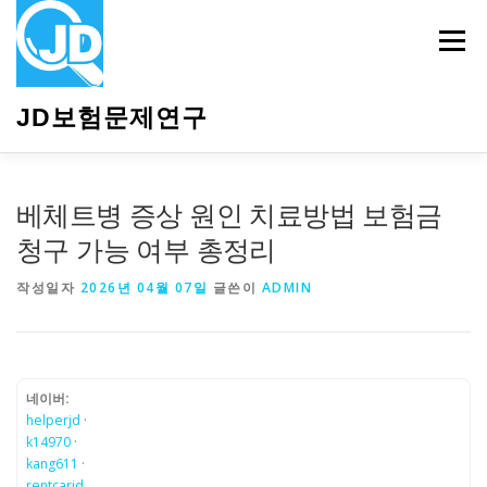
내
용
메뉴
으
로
바
JD보험문제연구
로
가
기
HOME
소개
보험관련정보
상담안내
베체트병 증상 원인 치료방법 보험금
청구 가능 여부 총정리
작성일자
2026년 04월 07일
글쓴이
ADMIN
네이버:
helperjd
·
k14970
·
kang611
·
rentcarjd