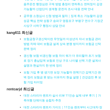
음주운전 행정심판 구제 방법 총정리 면허취소 면허정지 감경
가능할까 산업단지 생계형 운전자 조사 대응 전략 안내
공무원 소청심사 신청 방법과 절차｜징계 취소 가능할까 감경
성공 핵심 전략 성동구 송파구 영등포구 부평구 연수구 기장군
사상구 사하구 행정사 상담 안내
kang611 최신글
보험금청구권신탁이란 무엇일까 미성년자 자녀 보험금 관리
방법 치매 대비 보험금 설계 상속 분쟁 방지까지 보험금 신탁
완벽 정리
갱신형 보험 비갱신형 보험 차이 뭐가 더 유리할까 초기 보험
료 장기 총납입액 보험료 인상 구조 나이별 선택 기준 설계사
설명과 현실까지 한 번에 정리
보험 가입 후 병 생기면 보장 가능할까 면책기간 감액기간 완
벽 정리 보험금 못 받는 이유까지 현실 설명 | 건강검진 후 보
험 가입 타이밍
rentcarjd 최신글
대전 스타리아 렌트카 실사 리뷰 11인승 실제 내부 후기 | 가
족여행 단체이동 승합차 추천
대전 스타리아 렌트카 가이드｜11인승 렌트부터 사고대차·장