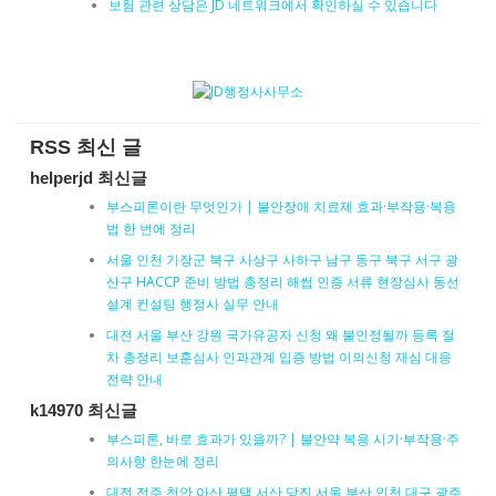
보험 관련 상담은 JD 네트워크에서 확인하실 수 있습니다
RSS 최신 글
helperjd 최신글
부스피론이란 무엇인가 | 불안장애 치료제 효과·부작용·복용
법 한 번에 정리
서울 인천 기장군 북구 사상구 사하구 남구 동구 북구 서구 광
산구 HACCP 준비 방법 총정리 해썹 인증 서류 현장심사 동선
설계 컨설팅 행정사 실무 안내
대전 서울 부산 강원 국가유공자 신청 왜 불인정될까 등록 절
차 총정리 보훈심사 인과관계 입증 방법 이의신청 재심 대응
전략 안내
k14970 최신글
부스피론, 바로 효과가 있을까? | 불안약 복용 시기·부작용·주
의사항 한눈에 정리
대전 전주 천안 아산 평택 서산 당진 서울 부산 인천 대구 광주