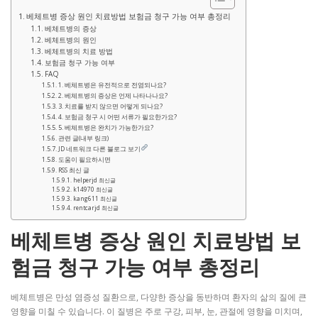
베체트병 증상 원인 치료방법 보험금 청구 가능 여부 총정리
베체트병의 증상
베체트병의 원인
베체트병의 치료 방법
보험금 청구 가능 여부
FAQ
1. 베체트병은 유전적으로 전염되나요?
2. 베체트병의 증상은 언제 나타나나요?
3. 치료를 받지 않으면 어떻게 되나요?
4. 보험금 청구 시 어떤 서류가 필요한가요?
5. 베체트병은 완치가 가능한가요?
관련 글(내부 링크)
JD 네트워크 다른 블로그 보기
도움이 필요하시면
RSS 최신 글
helperjd 최신글
k14970 최신글
kang611 최신글
rentcarjd 최신글
베체트병 증상 원인 치료방법 보
험금 청구 가능 여부 총정리
베체트병은 만성 염증성 질환으로, 다양한 증상을 동반하며 환자의 삶의 질에 큰
영향을 미칠 수 있습니다. 이 질병은 주로 구강, 피부, 눈, 관절에 영향을 미치며,