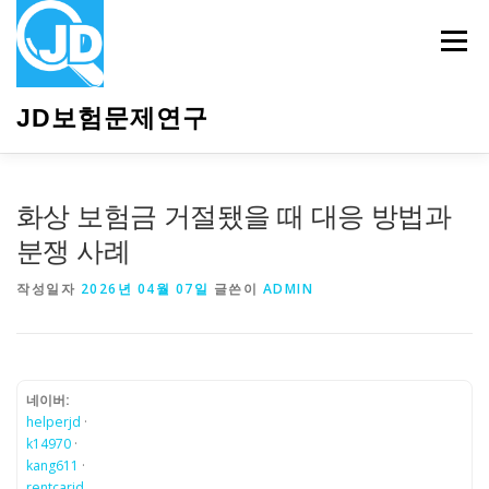
내
용
메뉴
으
로
바
JD보험문제연구
로
가
기
HOME
소개
보험관련정보
상담안내
화상 보험금 거절됐을 때 대응 방법과
분쟁 사례
작성일자
2026년 04월 07일
글쓴이
ADMIN
네이버:
helperjd
·
k14970
·
kang611
·
rentcarjd