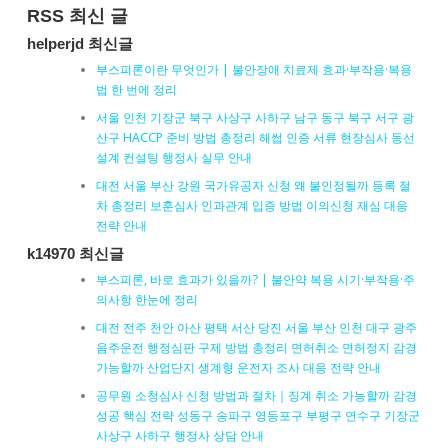
RSS 최신 글
helperjd 최신글
부스피론이란 무엇인가 | 불안장애 치료제 효과·부작용·복용
법 한 번에 정리
서울 인천 기장군 북구 사상구 사하구 남구 동구 북구 서구 광
산구 HACCP 준비 방법 총정리 해썹 인증 서류 현장심사 동선
설계 컨설팅 행정사 실무 안내
대전 서울 부산 강원 국가유공자 신청 왜 불인정될까 등록 절
차 총정리 보훈심사 인과관계 입증 방법 이의신청 재심 대응
전략 안내
k14970 최신글
부스피론, 바로 효과가 있을까? | 불안약 복용 시기·부작용·주
의사항 한눈에 정리
대전 전주 천안 아산 평택 서산 당진 서울 부산 인천 대구 광주
음주운전 행정심판 구제 방법 총정리 면허취소 면허정지 감경
가능할까 산업단지 생계형 운전자 조사 대응 전략 안내
공무원 소청심사 신청 방법과 절차｜징계 취소 가능할까 감경
성공 핵심 전략 성동구 송파구 영등포구 부평구 연수구 기장군
사상구 사하구 행정사 상담 안내