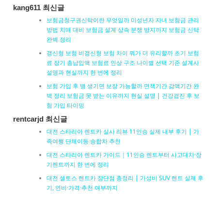
kang611 최신글
보험금청구권신탁이란 무엇일까 미성년자 자녀 보험금 관리
방법 치매 대비 보험금 설계 상속 분쟁 방지까지 보험금 신탁
완벽 정리
갱신형 보험 비갱신형 보험 차이 뭐가 더 유리할까 초기 보험
료 장기 총납입액 보험료 인상 구조 나이별 선택 기준 설계사
설명과 현실까지 한 번에 정리
보험 가입 후 병 생기면 보장 가능할까 면책기간 감액기간 완
벽 정리 보험금 못 받는 이유까지 현실 설명 | 건강검진 후 보
험 가입 타이밍
rentcarjd 최신글
대전 스타리아 렌트카 실사 리뷰 11인승 실제 내부 후기 | 가
족여행 단체이동 승합차 추천
대전 스타리아 렌트카 가이드｜11인승 렌트부터 사고대차·장
기렌트까지 한 번에 정리
대전 셀토스 렌트카 장단점 총정리 | 가성비 SUV 렌트 실제 후
기, 연비·가격·추천 여부까지