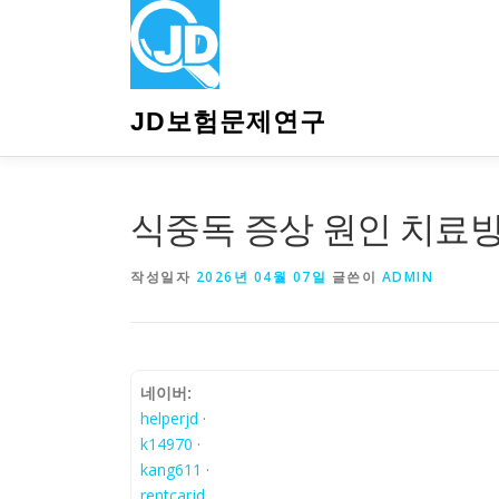
내
용
으
로
바
JD보험문제연구
로
가
기
식중독 증상 원인 치료방
작성일자
2026년 04월 07일
글쓴이
ADMIN
네이버:
helperjd
·
k14970
·
kang611
·
rentcarjd