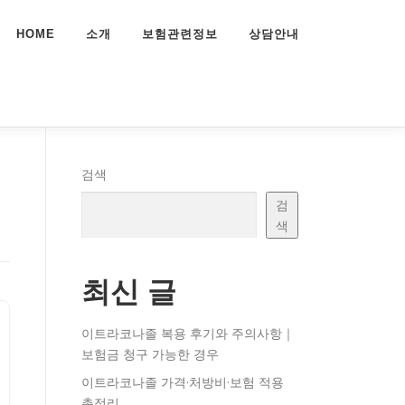
HOME
소개
보험관련정보
상담안내
리
검색
검
색
최신 글
이트라코나졸 복용 후기와 주의사항｜
보험금 청구 가능한 경우
이트라코나졸 가격·처방비·보험 적용
총정리