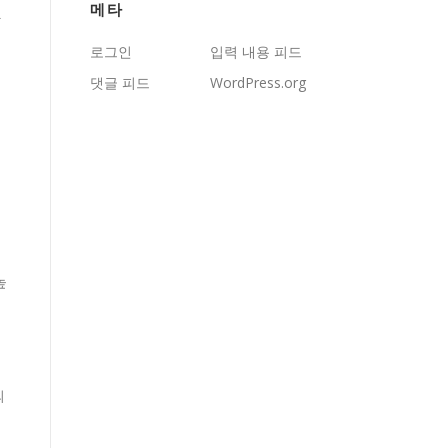
메타
라
로그인
입력 내용 피드
댓글 피드
WordPress.org
높
의