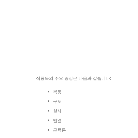
식중독의 주요 증상은 다음과 같습니다:
복통
구토
설사
발열
근육통