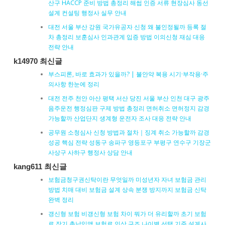
산구 HACCP 준비 방법 총정리 해썹 인증 서류 현장심사 동선
설계 컨설팅 행정사 실무 안내
대전 서울 부산 강원 국가유공자 신청 왜 불인정될까 등록 절
차 총정리 보훈심사 인과관계 입증 방법 이의신청 재심 대응
전략 안내
k14970 최신글
부스피론, 바로 효과가 있을까? | 불안약 복용 시기·부작용·주
의사항 한눈에 정리
대전 전주 천안 아산 평택 서산 당진 서울 부산 인천 대구 광주
음주운전 행정심판 구제 방법 총정리 면허취소 면허정지 감경
가능할까 산업단지 생계형 운전자 조사 대응 전략 안내
공무원 소청심사 신청 방법과 절차｜징계 취소 가능할까 감경
성공 핵심 전략 성동구 송파구 영등포구 부평구 연수구 기장군
사상구 사하구 행정사 상담 안내
kang611 최신글
보험금청구권신탁이란 무엇일까 미성년자 자녀 보험금 관리
방법 치매 대비 보험금 설계 상속 분쟁 방지까지 보험금 신탁
완벽 정리
갱신형 보험 비갱신형 보험 차이 뭐가 더 유리할까 초기 보험
료 장기 총납입액 보험료 인상 구조 나이별 선택 기준 설계사