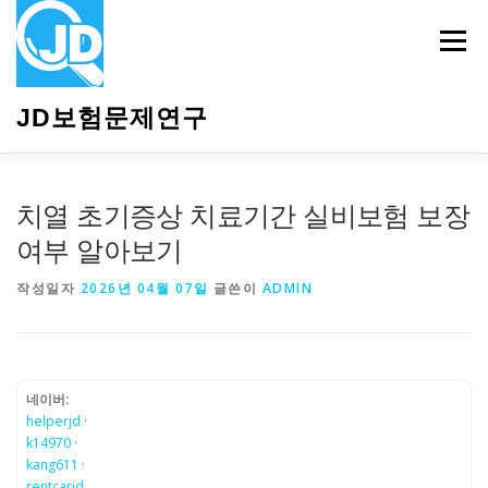
내
용
메뉴
으
로
바
JD보험문제연구
로
가
기
HOME
소개
보험관련정보
상담안내
치열 초기증상 치료기간 실비보험 보장
여부 알아보기
작성일자
2026년 04월 07일
글쓴이
ADMIN
네이버:
helperjd
·
k14970
·
kang611
·
rentcarjd