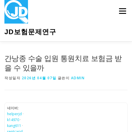
내
용
메뉴
으
로
바
JD보험문제연구
로
가
기
HOME
소개
보험관련정보
상담안내
간낭종 수술 입원 통원치료 보험금 받
을 수 있을까
작성일자
2026년 04월 07일
글쓴이
ADMIN
네이버:
helperjd
·
k14970
·
kang611
·
rentcarjd