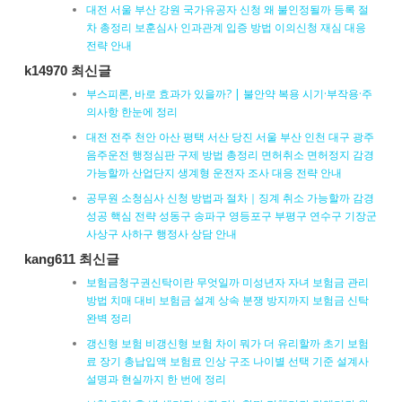
대전 서울 부산 강원 국가유공자 신청 왜 불인정될까 등록 절
차 총정리 보훈심사 인과관계 입증 방법 이의신청 재심 대응
전략 안내
k14970 최신글
부스피론, 바로 효과가 있을까? | 불안약 복용 시기·부작용·주
의사항 한눈에 정리
대전 전주 천안 아산 평택 서산 당진 서울 부산 인천 대구 광주
음주운전 행정심판 구제 방법 총정리 면허취소 면허정지 감경
가능할까 산업단지 생계형 운전자 조사 대응 전략 안내
공무원 소청심사 신청 방법과 절차｜징계 취소 가능할까 감경
성공 핵심 전략 성동구 송파구 영등포구 부평구 연수구 기장군
사상구 사하구 행정사 상담 안내
kang611 최신글
보험금청구권신탁이란 무엇일까 미성년자 자녀 보험금 관리
방법 치매 대비 보험금 설계 상속 분쟁 방지까지 보험금 신탁
완벽 정리
갱신형 보험 비갱신형 보험 차이 뭐가 더 유리할까 초기 보험
료 장기 총납입액 보험료 인상 구조 나이별 선택 기준 설계사
설명과 현실까지 한 번에 정리