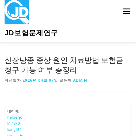
내
용
메뉴
으
로
바
JD보험문제연구
로
가
기
HOME
소개
보험관련정보
상담안내
신장낭종 증상 원인 치료방법 보험금
청구 가능 여부 총정리
작성일자
2026년 04월 07일
글쓴이
ADMIN
네이버:
helperjd
·
k14970
·
kang611
·
rentcarjd