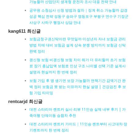
가능할까 산업단지 생계형 운전자 조사 대응 전략 안내
공무원 소청심사 신청 방법과 절차｜징계 취소 가능할까 감경
성공 핵심 전략 성동구 송파구 영등포구 부평구 연수구 기장군
사상구 사하구 행정사 상담 안내
kang611 최신글
보험금청구권신탁이란 무엇일까 미성년자 자녀 보험금 관리
방법 치매 대비 보험금 설계 상속 분쟁 방지까지 보험금 신탁
완벽 정리
갱신형 보험 비갱신형 보험 차이 뭐가 더 유리할까 초기 보험
료 장기 총납입액 보험료 인상 구조 나이별 선택 기준 설계사
설명과 현실까지 한 번에 정리
보험 가입 후 병 생기면 보장 가능할까 면책기간 감액기간 완
벽 정리 보험금 못 받는 이유까지 현실 설명 | 건강검진 후 보
험 가입 타이밍
rentcarjd 최신글
대전 스타리아 렌트카 실사 리뷰 11인승 실제 내부 후기 | 가
족여행 단체이동 승합차 추천
대전 스타리아 렌트카 가이드｜11인승 렌트부터 사고대차·장
기렌트까지 한 번에 정리