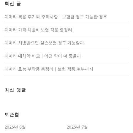
최신 글
페마라 복용 후기와 주의사항｜보험금 청구 가능한 경우
페마라 가격·처방비·보험 적용 총정리
페마라 처방받으면 실손보험 청구 가능할까
페마라 대체약 비교｜어떤 약이 더 좋을까
페마라 효능·부작용 총정리｜보험 적용 여부까지
최신 댓글
보관함
2026년 8월
2026년 7월