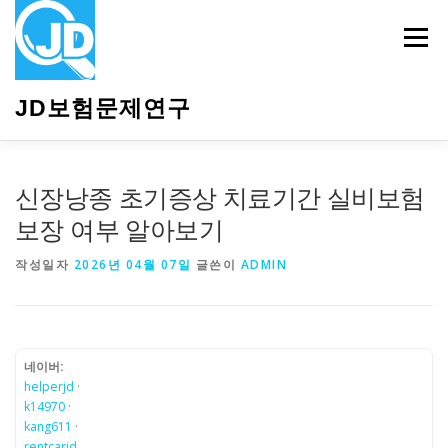
내
용
메뉴
으
로
바
JD보험문제연구
로
가
기
HOME
소개
보험관련정보
상담안내
신장낭종 초기증상 치료기간 실비보험
보장 여부 알아보기
작성일자
2026년 04월 07일
글쓴이
ADMIN
네이버:
helperjd
·
k14970
·
kang611
·
rentcarjd