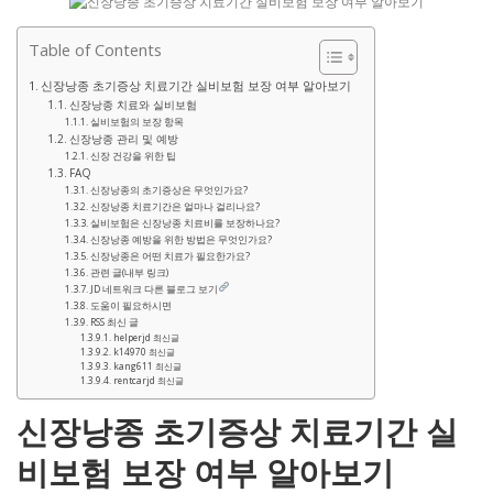
Table of Contents
신장낭종 초기증상 치료기간 실비보험 보장 여부 알아보기
신장낭종 치료와 실비보험
실비보험의 보장 항목
신장낭종 관리 및 예방
신장 건강을 위한 팁
FAQ
신장낭종의 초기증상은 무엇인가요?
신장낭종 치료기간은 얼마나 걸리나요?
실비보험은 신장낭종 치료비를 보장하나요?
신장낭종 예방을 위한 방법은 무엇인가요?
신장낭종은 어떤 치료가 필요한가요?
관련 글(내부 링크)
JD 네트워크 다른 블로그 보기
도움이 필요하시면
RSS 최신 글
helperjd 최신글
k14970 최신글
kang611 최신글
rentcarjd 최신글
신장낭종 초기증상 치료기간 실
비보험 보장 여부 알아보기