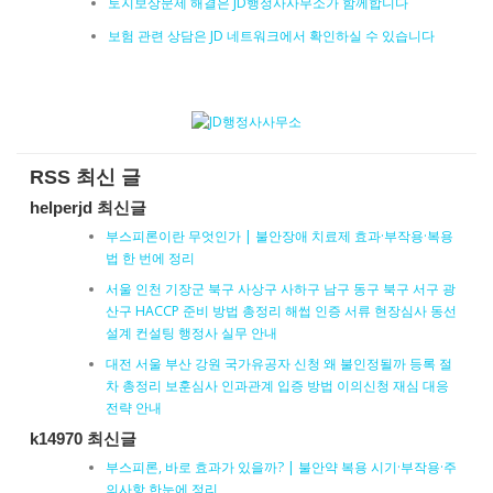
토지보상문제 해결은 JD행정사사무소가 함께합니다
보험 관련 상담은 JD 네트워크에서 확인하실 수 있습니다
RSS 최신 글
helperjd 최신글
부스피론이란 무엇인가 | 불안장애 치료제 효과·부작용·복용
법 한 번에 정리
서울 인천 기장군 북구 사상구 사하구 남구 동구 북구 서구 광
산구 HACCP 준비 방법 총정리 해썹 인증 서류 현장심사 동선
설계 컨설팅 행정사 실무 안내
대전 서울 부산 강원 국가유공자 신청 왜 불인정될까 등록 절
차 총정리 보훈심사 인과관계 입증 방법 이의신청 재심 대응
전략 안내
k14970 최신글
부스피론, 바로 효과가 있을까? | 불안약 복용 시기·부작용·주
의사항 한눈에 정리