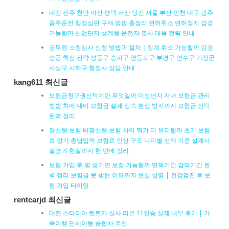
대전 전주 천안 아산 평택 서산 당진 서울 부산 인천 대구 광주
음주운전 행정심판 구제 방법 총정리 면허취소 면허정지 감경
가능할까 산업단지 생계형 운전자 조사 대응 전략 안내
공무원 소청심사 신청 방법과 절차｜징계 취소 가능할까 감경
성공 핵심 전략 성동구 송파구 영등포구 부평구 연수구 기장군
사상구 사하구 행정사 상담 안내
kang611 최신글
보험금청구권신탁이란 무엇일까 미성년자 자녀 보험금 관리
방법 치매 대비 보험금 설계 상속 분쟁 방지까지 보험금 신탁
완벽 정리
갱신형 보험 비갱신형 보험 차이 뭐가 더 유리할까 초기 보험
료 장기 총납입액 보험료 인상 구조 나이별 선택 기준 설계사
설명과 현실까지 한 번에 정리
보험 가입 후 병 생기면 보장 가능할까 면책기간 감액기간 완
벽 정리 보험금 못 받는 이유까지 현실 설명 | 건강검진 후 보
험 가입 타이밍
rentcarjd 최신글
대전 스타리아 렌트카 실사 리뷰 11인승 실제 내부 후기 | 가
족여행 단체이동 승합차 추천