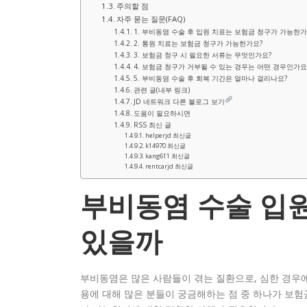
주의할 점
자주 묻는 질문(FAQ)
1. 부비동염 수술 후 입원 치료는 보험금 청구가 가능한가
2. 통원 치료는 보험금 청구가 가능한가요?
3. 보험금 청구 시 필요한 서류는 무엇인가요?
4. 보험금 청구가 거부될 수 있는 경우는 어떤 경우인가요
5. 부비동염 수술 후 회복 기간은 얼마나 걸리나요?
관련 글(내부 링크)
JD 네트워크 다른 블로그 보기
도움이 필요하시면
RSS 최신 글
helperjd 최신글
k14970 최신글
kang611 최신글
rentcarjd 최신글
부비동염 수술 입원
있을까
부비동염은 많은 사람들이 겪는 질환으로, 심한 경우에
용에 대해 많은 분들이 궁금해하는 점 중 하나가 보험금