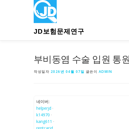
내
용
으
로
바
JD보험문제연구
로
가
기
부비동염 수술 입원 통원
작성일자
2026년 04월 07일
글쓴이
ADMIN
네이버:
helperjd
·
k14970
·
kang611
·
rentcarjd