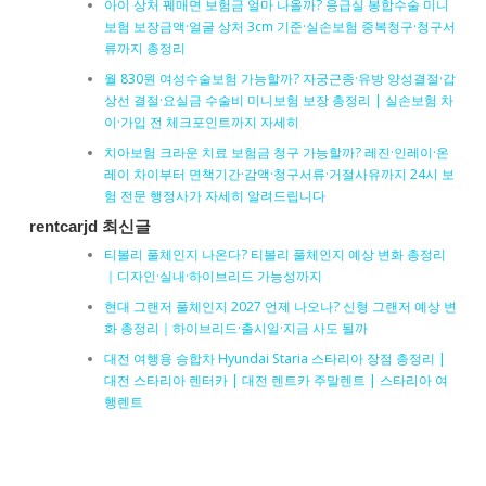
아이 상처 꿰매면 보험금 얼마 나올까? 응급실 봉합수술 미니
보험 보장금액·얼굴 상처 3cm 기준·실손보험 중복청구·청구서
류까지 총정리
월 830원 여성수술보험 가능할까? 자궁근종·유방 양성결절·갑
상선 결절·요실금 수술비 미니보험 보장 총정리 | 실손보험 차
이·가입 전 체크포인트까지 자세히
치아보험 크라운 치료 보험금 청구 가능할까? 레진·인레이·온
레이 차이부터 면책기간·감액·청구서류·거절사유까지 24시 보
험 전문 행정사가 자세히 알려드립니다
rentcarjd 최신글
티볼리 풀체인지 나온다? 티볼리 풀체인지 예상 변화 총정리
｜디자인·실내·하이브리드 가능성까지
현대 그랜저 풀체인지 2027 언제 나오나? 신형 그랜저 예상 변
화 총정리｜하이브리드·출시일·지금 사도 될까
대전 여행용 승합차 Hyundai Staria 스타리아 장점 총정리 |
대전 스타리아 렌터카 | 대전 렌트카 주말렌트 | 스타리아 여
행렌트