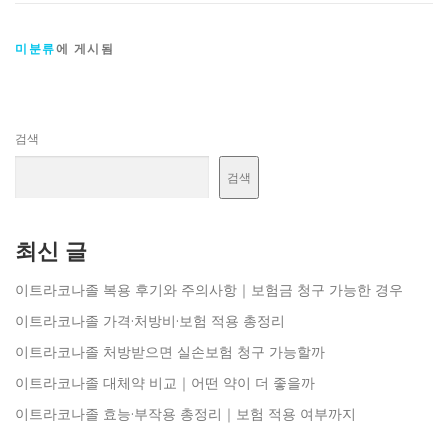
미분류
에 게시됨
검색
검색
최신 글
이트라코나졸 복용 후기와 주의사항｜보험금 청구 가능한 경우
이트라코나졸 가격·처방비·보험 적용 총정리
이트라코나졸 처방받으면 실손보험 청구 가능할까
이트라코나졸 대체약 비교｜어떤 약이 더 좋을까
이트라코나졸 효능·부작용 총정리｜보험 적용 여부까지