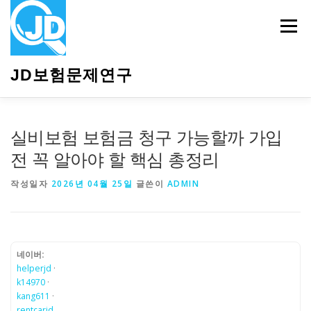
내
용
메뉴
으
로
바
JD보험문제연구
로
가
기
HOME
소개
보험관련정보
상담안내
실비보험 보험금 청구 가능할까 가입
전 꼭 알아야 할 핵심 총정리
작성일자
2026년 04월 25일
글쓴이
ADMIN
네이버:
helperjd
·
k14970
·
kang611
·
rentcarjd