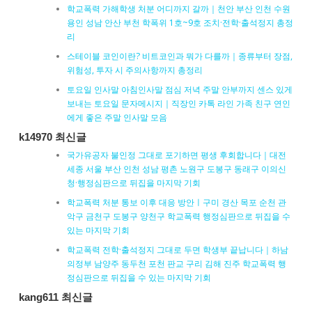
학교폭력 가해학생 처분 어디까지 갈까｜천안 부산 인천 수원
용인 성남 안산 부천 학폭위 1호~9호 조치·전학·출석정지 총정
리
스테이블 코인이란? 비트코인과 뭐가 다를까｜종류부터 장점,
위험성, 투자 시 주의사항까지 총정리
토요일 인사말 아침인사말 점심 저녁 주말 안부까지 센스 있게
보내는 토요일 문자메시지｜직장인 카톡 라인 가족 친구 연인
에게 좋은 주말 인사말 모음
k14970 최신글
국가유공자 불인정 그대로 포기하면 평생 후회합니다｜대전
세종 서울 부산 인천 성남 평촌 노원구 도봉구 동래구 이의신
청·행정심판으로 뒤집을 마지막 기회
학교폭력 처분 통보 이후 대응 방안ㅣ구미 경산 목포 순천 관
악구 금천구 도봉구 양천구 학교폭력 행정심판으로 뒤집을 수
있는 마지막 기회
학교폭력 전학·출석정지 그대로 두면 학생부 끝납니다｜하남
의정부 남양주 동두천 포천 판교 구리 김해 진주 학교폭력 행
정심판으로 뒤집을 수 있는 마지막 기회
kang611 최신글