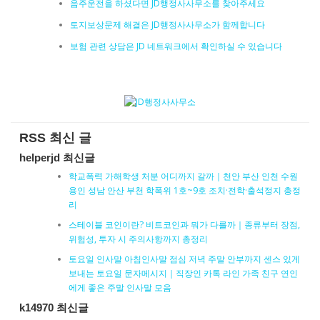
음주운전을 하셨다면 JD행정사사무소를 찾아주세요
토지보상문제 해결은 JD행정사사무소가 함께합니다
보험 관련 상담은 JD 네트워크에서 확인하실 수 있습니다
RSS 최신 글
helperjd 최신글
학교폭력 가해학생 처분 어디까지 갈까｜천안 부산 인천 수원
용인 성남 안산 부천 학폭위 1호~9호 조치·전학·출석정지 총정
리
스테이블 코인이란? 비트코인과 뭐가 다를까｜종류부터 장점,
위험성, 투자 시 주의사항까지 총정리
토요일 인사말 아침인사말 점심 저녁 주말 안부까지 센스 있게
보내는 토요일 문자메시지｜직장인 카톡 라인 가족 친구 연인
에게 좋은 주말 인사말 모음
k14970 최신글