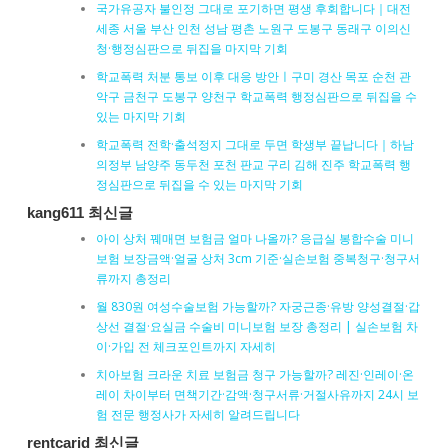
국가유공자 불인정 그대로 포기하면 평생 후회합니다｜대전
세종 서울 부산 인천 성남 평촌 노원구 도봉구 동래구 이의신
청·행정심판으로 뒤집을 마지막 기회
학교폭력 처분 통보 이후 대응 방안ㅣ구미 경산 목포 순천 관
악구 금천구 도봉구 양천구 학교폭력 행정심판으로 뒤집을 수
있는 마지막 기회
학교폭력 전학·출석정지 그대로 두면 학생부 끝납니다｜하남
의정부 남양주 동두천 포천 판교 구리 김해 진주 학교폭력 행
정심판으로 뒤집을 수 있는 마지막 기회
kang611 최신글
아이 상처 꿰매면 보험금 얼마 나올까? 응급실 봉합수술 미니
보험 보장금액·얼굴 상처 3cm 기준·실손보험 중복청구·청구서
류까지 총정리
월 830원 여성수술보험 가능할까? 자궁근종·유방 양성결절·갑
상선 결절·요실금 수술비 미니보험 보장 총정리 | 실손보험 차
이·가입 전 체크포인트까지 자세히
치아보험 크라운 치료 보험금 청구 가능할까? 레진·인레이·온
레이 차이부터 면책기간·감액·청구서류·거절사유까지 24시 보
험 전문 행정사가 자세히 알려드립니다
rentcarjd 최신글