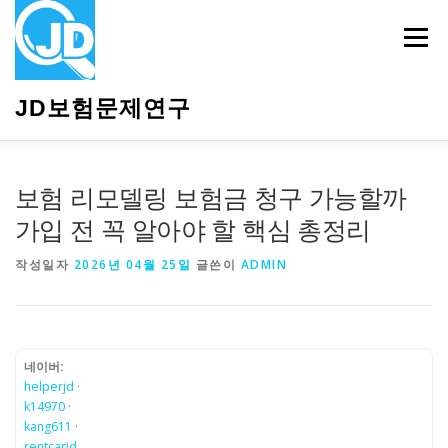
내
용
메뉴
으
로
바
JD보험문제연구
로
가
기
HOME
소개
보험관련정보
상담안내
보험 리모델링 보험금 청구 가능할까
가입 전 꼭 알아야 할 핵심 총정리
작성일자
2026년 04월 25일
글쓴이
ADMIN
네이버:
helperjd
·
k14970
·
kang611
·
rentcarjd