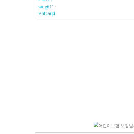
kang611
·
rentcarjd