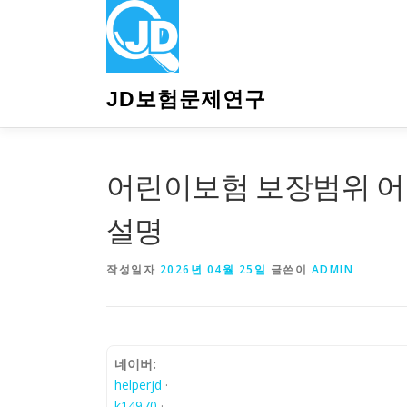
내
용
으
로
바
JD보험문제연구
로
가
기
어린이보험 보장범위 어
설명
작성일자
2026년 04월 25일
글쓴이
ADMIN
네이버:
helperjd
·
k14970
·