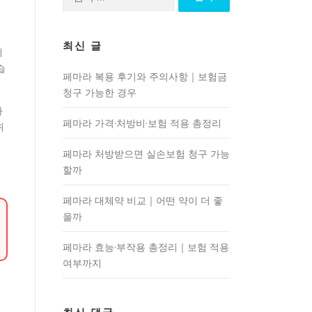
색:
최신 글
에
습
페마라 복용 후기와 주의사항｜보험금
청구 가능한 경우
라
페마라 가격·처방비·보험 적용 총정리
위
페마라 처방받으면 실손보험 청구 가능
할까
페마라 대체약 비교｜어떤 약이 더 좋
을까
페마라 효능·부작용 총정리｜보험 적용
여부까지