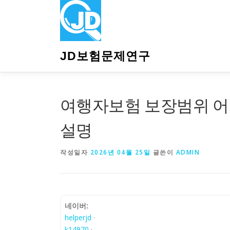
내
용
으
로
바
JD보험문제연구
로
가
기
여행자보험 보장범위 어
설명
작성일자
2026년 04월 25일
글쓴이
ADMIN
네이버:
helperjd
·
k14970
·