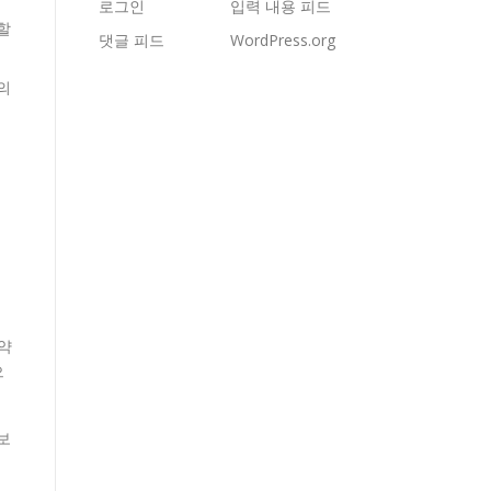
로그인
입력 내용 피드
할
댓글 피드
WordPress.org
의
약
으
보