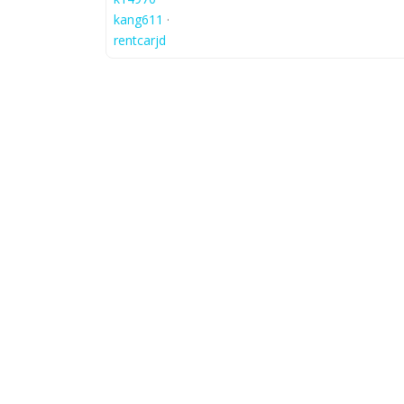
kang611
·
rentcarjd