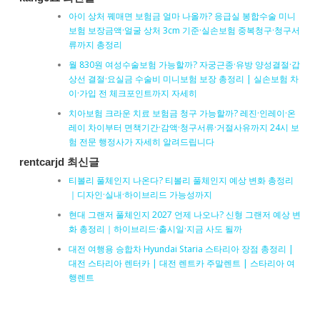
아이 상처 꿰매면 보험금 얼마 나올까? 응급실 봉합수술 미니
보험 보장금액·얼굴 상처 3cm 기준·실손보험 중복청구·청구서
류까지 총정리
월 830원 여성수술보험 가능할까? 자궁근종·유방 양성결절·갑
상선 결절·요실금 수술비 미니보험 보장 총정리 | 실손보험 차
이·가입 전 체크포인트까지 자세히
치아보험 크라운 치료 보험금 청구 가능할까? 레진·인레이·온
레이 차이부터 면책기간·감액·청구서류·거절사유까지 24시 보
험 전문 행정사가 자세히 알려드립니다
rentcarjd 최신글
티볼리 풀체인지 나온다? 티볼리 풀체인지 예상 변화 총정리
｜디자인·실내·하이브리드 가능성까지
현대 그랜저 풀체인지 2027 언제 나오나? 신형 그랜저 예상 변
화 총정리｜하이브리드·출시일·지금 사도 될까
대전 여행용 승합차 Hyundai Staria 스타리아 장점 총정리 |
대전 스타리아 렌터카 | 대전 렌트카 주말렌트 | 스타리아 여
행렌트