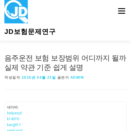
내
용
메뉴
으
로
바
JD보험문제연구
로
가
기
HOME
소개
보험관련정보
상담안내
음주운전 보험 보장범위 어디까지 될까
실제 약관 기준 쉽게 설명
작성일자
2026년 04월 25일
글쓴이
ADMIN
네이버:
helperjd
·
k14970
·
kang611
·
rentcarjd