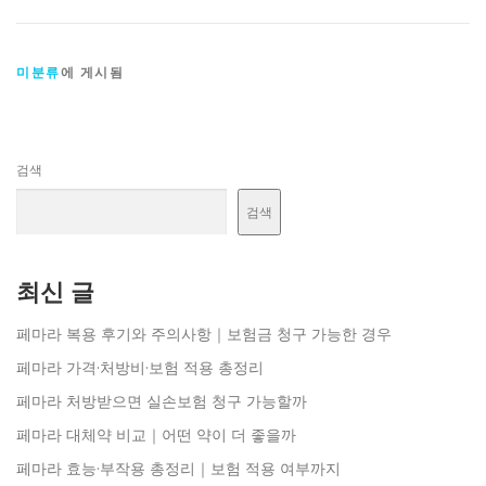
미분류
에 게시됨
검색
검색
최신 글
페마라 복용 후기와 주의사항｜보험금 청구 가능한 경우
페마라 가격·처방비·보험 적용 총정리
페마라 처방받으면 실손보험 청구 가능할까
페마라 대체약 비교｜어떤 약이 더 좋을까
페마라 효능·부작용 총정리｜보험 적용 여부까지