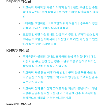
helperjd 최신글
학교폭력 가해학생 처분 어디까지 갈까｜천안 부산 인천 수원
용인 성남 안산 부천 학폭위 1호~9호 조치·전학·출석정지 총정
리
스테이블 코인이란? 비트코인과 뭐가 다를까｜종류부터 장점,
위험성, 투자 시 주의사항까지 총정리
토요일 인사말 아침인사말 점심 저녁 주말 안부까지 센스 있게
보내는 토요일 문자메시지｜직장인 카톡 라인 가족 친구 연인
에게 좋은 주말 인사말 모음
k14970 최신글
국가유공자 불인정 그대로 포기하면 평생 후회합니다｜대전
세종 서울 부산 인천 성남 평촌 노원구 도봉구 동래구 이의신
청·행정심판으로 뒤집을 마지막 기회
학교폭력 처분 통보 이후 대응 방안ㅣ구미 경산 목포 순천 관
악구 금천구 도봉구 양천구 학교폭력 행정심판으로 뒤집을 수
있는 마지막 기회
학교폭력 전학·출석정지 그대로 두면 학생부 끝납니다｜하남
의정부 남양주 동두천 포천 판교 구리 김해 진주 학교폭력 행
정심판으로 뒤집을 수 있는 마지막 기회
kang611 최신글