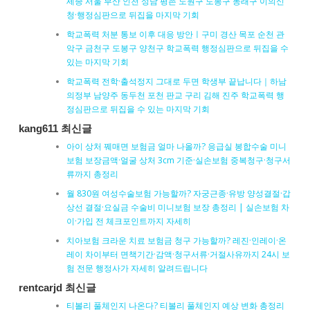
세종 서울 부산 인천 성남 평촌 노원구 도봉구 동래구 이의신
청·행정심판으로 뒤집을 마지막 기회
학교폭력 처분 통보 이후 대응 방안ㅣ구미 경산 목포 순천 관
악구 금천구 도봉구 양천구 학교폭력 행정심판으로 뒤집을 수
있는 마지막 기회
학교폭력 전학·출석정지 그대로 두면 학생부 끝납니다｜하남
의정부 남양주 동두천 포천 판교 구리 김해 진주 학교폭력 행
정심판으로 뒤집을 수 있는 마지막 기회
kang611 최신글
아이 상처 꿰매면 보험금 얼마 나올까? 응급실 봉합수술 미니
보험 보장금액·얼굴 상처 3cm 기준·실손보험 중복청구·청구서
류까지 총정리
월 830원 여성수술보험 가능할까? 자궁근종·유방 양성결절·갑
상선 결절·요실금 수술비 미니보험 보장 총정리 | 실손보험 차
이·가입 전 체크포인트까지 자세히
치아보험 크라운 치료 보험금 청구 가능할까? 레진·인레이·온
레이 차이부터 면책기간·감액·청구서류·거절사유까지 24시 보
험 전문 행정사가 자세히 알려드립니다
rentcarjd 최신글
티볼리 풀체인지 나온다? 티볼리 풀체인지 예상 변화 총정리