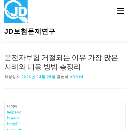
내
용
메뉴
으
로
바
JD보험문제연구
로
가
기
HOME
소개
보험관련정보
상담안내
운전자보험 거절되는 이유 가장 많은
사례와 대응 방법 총정리
작성일자
2026년 04월 25일
글쓴이
ADMIN
네이버:
helperjd
·
k14970
·
kang611
·
rentcarjd