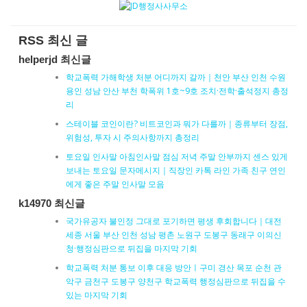
RSS 최신 글
helperjd 최신글
학교폭력 가해학생 처분 어디까지 갈까｜천안 부산 인천 수원
용인 성남 안산 부천 학폭위 1호~9호 조치·전학·출석정지 총정
리
스테이블 코인이란? 비트코인과 뭐가 다를까｜종류부터 장점,
위험성, 투자 시 주의사항까지 총정리
토요일 인사말 아침인사말 점심 저녁 주말 안부까지 센스 있게
보내는 토요일 문자메시지｜직장인 카톡 라인 가족 친구 연인
에게 좋은 주말 인사말 모음
k14970 최신글
국가유공자 불인정 그대로 포기하면 평생 후회합니다｜대전
세종 서울 부산 인천 성남 평촌 노원구 도봉구 동래구 이의신
청·행정심판으로 뒤집을 마지막 기회
학교폭력 처분 통보 이후 대응 방안ㅣ구미 경산 목포 순천 관
악구 금천구 도봉구 양천구 학교폭력 행정심판으로 뒤집을 수
있는 마지막 기회