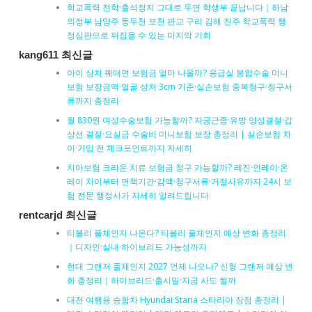
학교폭력 전학·출석정지 그대로 두면 학생부 끝납니다｜하남
의정부 남양주 동두천 포천 판교 구리 김해 진주 학교폭력 행
정심판으로 뒤집을 수 있는 마지막 기회
kang611 최신글
아이 상처 꿰매면 보험금 얼마 나올까? 응급실 봉합수술 미니
보험 보장금액·얼굴 상처 3cm 기준·실손보험 중복청구·청구서
류까지 총정리
월 830원 여성수술보험 가능할까? 자궁근종·유방 양성결절·갑
상선 결절·요실금 수술비 미니보험 보장 총정리 | 실손보험 차
이·가입 전 체크포인트까지 자세히
치아보험 크라운 치료 보험금 청구 가능할까? 레진·인레이·온
레이 차이부터 면책기간·감액·청구서류·거절사유까지 24시 보
험 전문 행정사가 자세히 알려드립니다
rentcarjd 최신글
티볼리 풀체인지 나온다? 티볼리 풀체인지 예상 변화 총정리
｜디자인·실내·하이브리드 가능성까지
현대 그랜저 풀체인지 2027 언제 나오나? 신형 그랜저 예상 변
화 총정리｜하이브리드·출시일·지금 사도 될까
대전 여행용 승합차 Hyundai Staria 스타리아 장점 총정리 |