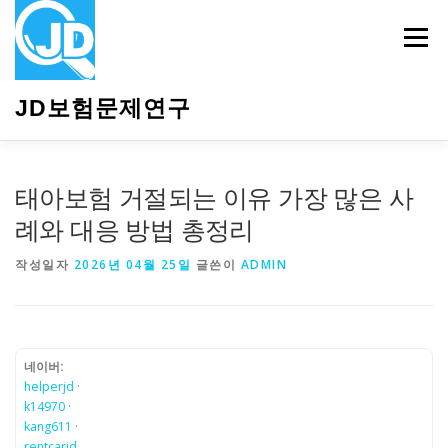
내
용
메뉴
으
로
바
JD보험문제연구
로
가
기
HOME
소개
보험관련정보
상담안내
태아보험 거절되는 이유 가장 많은 사
례와 대응 방법 총정리
작성일자
2026년 04월 25일
글쓴이
ADMIN
네이버:
helperjd
·
k14970
·
kang611
·
rentcarjd