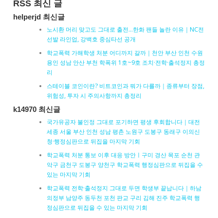
RSS 최신 글
helperjd 최신글
노시환 머리 맞고도 그대로 출전…한화 팬들 놀란 이유｜NC전
선발 라인업, 강백호 중심타선 공개
학교폭력 가해학생 처분 어디까지 갈까｜천안 부산 인천 수원
용인 성남 안산 부천 학폭위 1호~9호 조치·전학·출석정지 총정
리
스테이블 코인이란? 비트코인과 뭐가 다를까｜종류부터 장점,
위험성, 투자 시 주의사항까지 총정리
k14970 최신글
국가유공자 불인정 그대로 포기하면 평생 후회합니다｜대전
세종 서울 부산 인천 성남 평촌 노원구 도봉구 동래구 이의신
청·행정심판으로 뒤집을 마지막 기회
학교폭력 처분 통보 이후 대응 방안ㅣ구미 경산 목포 순천 관
악구 금천구 도봉구 양천구 학교폭력 행정심판으로 뒤집을 수
있는 마지막 기회
학교폭력 전학·출석정지 그대로 두면 학생부 끝납니다｜하남
의정부 남양주 동두천 포천 판교 구리 김해 진주 학교폭력 행
정심판으로 뒤집을 수 있는 마지막 기회