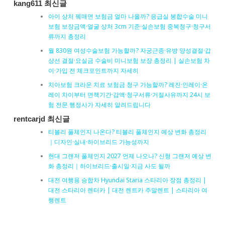
kang611 최신글
아이 상처 꿰매면 보험금 얼마 나올까? 응급실 봉합수술 미니
보험 보장금액·얼굴 상처 3cm 기준·실손보험 중복청구·청구서
류까지 총정리
월 830원 여성수술보험 가능할까? 자궁근종·유방 양성결절·갑
상선 결절·요실금 수술비 미니보험 보장 총정리 | 실손보험 차
이·가입 전 체크포인트까지 자세히
치아보험 크라운 치료 보험금 청구 가능할까? 레진·인레이·온
레이 차이부터 면책기간·감액·청구서류·거절사유까지 24시 보
험 전문 행정사가 자세히 알려드립니다
rentcarjd 최신글
티볼리 풀체인지 나온다? 티볼리 풀체인지 예상 변화 총정리
｜디자인·실내·하이브리드 가능성까지
현대 그랜저 풀체인지 2027 언제 나오나? 신형 그랜저 예상 변
화 총정리｜하이브리드·출시일·지금 사도 될까
대전 여행용 승합차 Hyundai Staria 스타리아 장점 총정리 |
대전 스타리아 렌터카 | 대전 렌트카 주말렌트 | 스타리아 여
행렌트