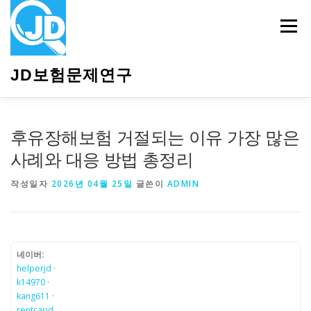
내
용
메뉴
으
로
바
JD보험문제연구
로
가
기
HOME
소개
보험관련정보
상담안내
후유장해보험 거절되는 이유 가장 많은
사례와 대응 방법 총정리
작성일자
2026년 04월 25일
글쓴이
ADMIN
네이버:
helperjd
·
k14970
·
kang611
·
rentcarjd