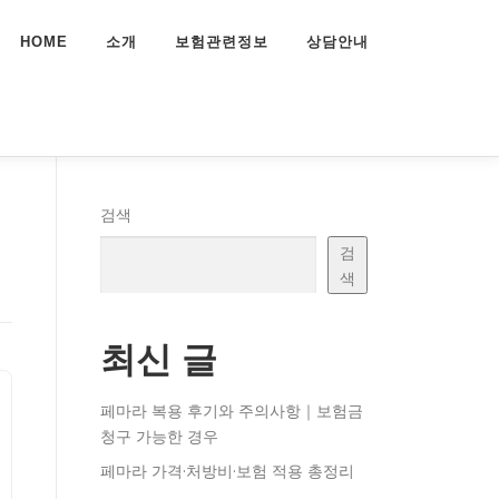
HOME
소개
보험관련정보
상담안내
리
검색
검
색
최신 글
페마라 복용 후기와 주의사항｜보험금
청구 가능한 경우
페마라 가격·처방비·보험 적용 총정리