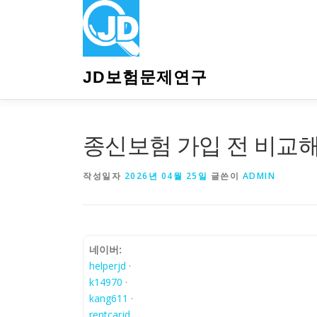
내
용
으
로
바
JD보험문제연구
로
가
기
종신보험 가입 전 비교해
작성일자
2026년 04월 25일
글쓴이
ADMIN
네이버:
helperjd
·
k14970
·
kang611
·
rentcarjd