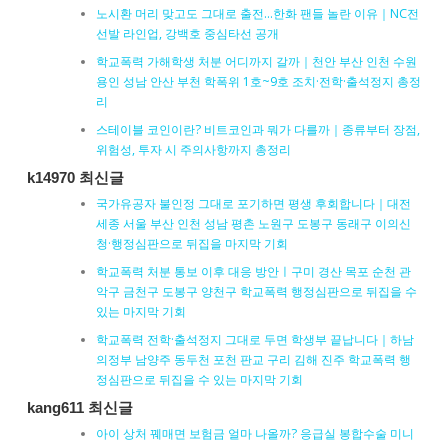
노시환 머리 맞고도 그대로 출전…한화 팬들 놀란 이유｜NC전
선발 라인업, 강백호 중심타선 공개
학교폭력 가해학생 처분 어디까지 갈까｜천안 부산 인천 수원
용인 성남 안산 부천 학폭위 1호~9호 조치·전학·출석정지 총정
리
스테이블 코인이란? 비트코인과 뭐가 다를까｜종류부터 장점,
위험성, 투자 시 주의사항까지 총정리
k14970 최신글
국가유공자 불인정 그대로 포기하면 평생 후회합니다｜대전
세종 서울 부산 인천 성남 평촌 노원구 도봉구 동래구 이의신
청·행정심판으로 뒤집을 마지막 기회
학교폭력 처분 통보 이후 대응 방안ㅣ구미 경산 목포 순천 관
악구 금천구 도봉구 양천구 학교폭력 행정심판으로 뒤집을 수
있는 마지막 기회
학교폭력 전학·출석정지 그대로 두면 학생부 끝납니다｜하남
의정부 남양주 동두천 포천 판교 구리 김해 진주 학교폭력 행
정심판으로 뒤집을 수 있는 마지막 기회
kang611 최신글
아이 상처 꿰매면 보험금 얼마 나올까? 응급실 봉합수술 미니