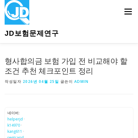
내
용
메뉴
으
로
바
JD보험문제연구
로
가
기
HOME
소개
보험관련정보
상담안내
형사합의금 보험 가입 전 비교해야 할
조건 추천 체크포인트 정리
작성일자
2026년 04월 25일
글쓴이
ADMIN
네이버:
helperjd
·
k14970
·
kang611
·
rentcarjd