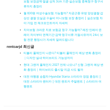
보험 보장금액·얼굴 상처 3cm 기준·실손보험 중복청구·청구서
류까지 총정리
월 830원 여성수술보험 가능할까? 자궁근종·유방 양성결절·갑
상선 결절·요실금 수술비 미니보험 보장 총정리 | 실손보험 차
이·가입 전 체크포인트까지 자세히
치아보험 크라운 치료 보험금 청구 가능할까? 레진·인레이·온
레이 차이부터 면책기간·감액·청구서류·거절사유까지 24시 보
험 전문 행정사가 자세히 알려드립니다
rentcarjd 최신글
티볼리 풀체인지 나온다? 티볼리 풀체인지 예상 변화 총정리
｜디자인·실내·하이브리드 가능성까지
현대 그랜저 풀체인지 2027 언제 나오나? 신형 그랜저 예상 변
화 총정리｜하이브리드·출시일·지금 사도 될까
대전 여행용 승합차 Hyundai Staria 스타리아 장점 총정리 |
대전 스타리아 렌터카 | 대전 렌트카 주말렌트 | 스타리아 여
행렌트