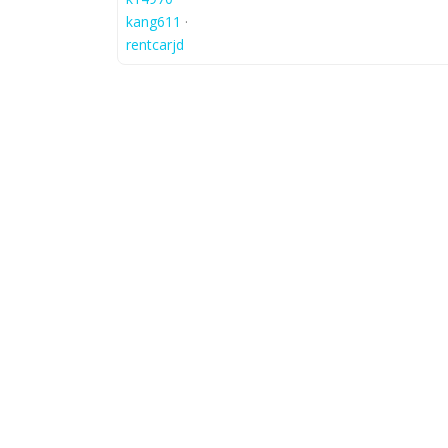
kang611
·
rentcarjd