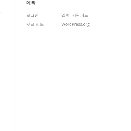
메타
것
수
로그인
입력 내용 피드
댓글 피드
WordPress.org
니