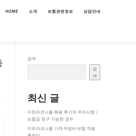
HOME
소개
보험관련정보
상담안내
총
검색
검
색
최신 글
이트라코나졸 복용 후기와 주의사항｜
보험금 청구 가능한 경우
이트라코나졸 가격·처방비·보험 적용
총정리