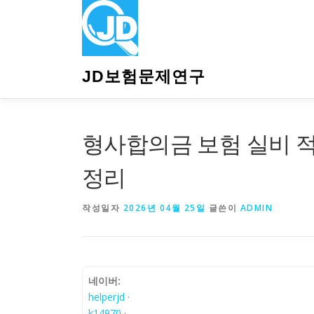
내
용
으
로
바
JD보험문제연구
로
가
기
형사합의금 보험 실비 적
정리
작성일자
2026년 04월 25일
글쓴이
ADMIN
네이버:
helperjd
·
k14970
·