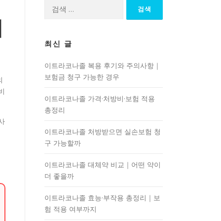
검
색:
비
최신 글
이트라코나졸 복용 후기와 주의사항｜
보험금 청구 가능한 경우
의
비
이트라코나졸 가격·처방비·보험 적용
총정리
사
이트라코나졸 처방받으면 실손보험 청
구 가능할까
이트라코나졸 대체약 비교｜어떤 약이
더 좋을까
이트라코나졸 효능·부작용 총정리｜보
험 적용 여부까지