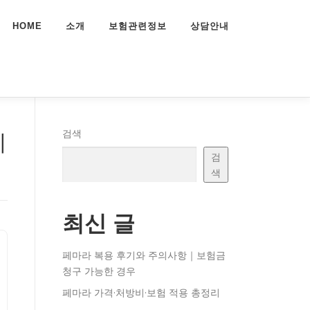
HOME
소개
보험관련정보
상담안내
리
검색
검
색
최신 글
페마라 복용 후기와 주의사항｜보험금
청구 가능한 경우
페마라 가격·처방비·보험 적용 총정리