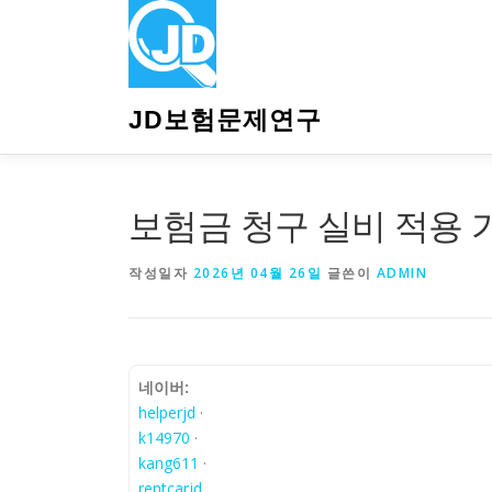
내
용
으
로
바
JD보험문제연구
로
가
기
보험금 청구 실비 적용 
작성일자
2026년 04월 26일
글쓴이
ADMIN
네이버:
helperjd
·
k14970
·
kang611
·
rentcarjd