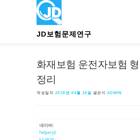
내
용
으
로
바
JD보험문제연구
로
가
기
화재보험 운전자보험 형
정리
작성일자
2026년 04월 26일
글쓴이
ADMIN
네이버:
helperjd
·
k14970
·