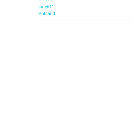
kang611
·
rentcarjd