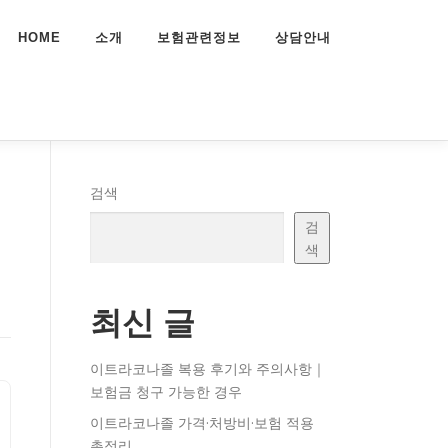
HOME
소개
보험관련정보
상담안내
검색
검
색
최신 글
이트라코나졸 복용 후기와 주의사항｜
보험금 청구 가능한 경우
이트라코나졸 가격·처방비·보험 적용
총정리