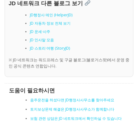
JD 네트워크 다른 블로그 보기
JD행정사 메인 (HelperJD)
JD 자동차 정보 전체 보기
JD 운세·사주
JD 인사말 모음
JD 스토리·여행 (StoryJD)
※ JD 네트워크는 워드프레스 및 구글 블로그(블로거스팟)에서 운영 중
인 공식 콘텐츠 연합입니다.
도움이 필요하시면
음주운전을 하셨다면 JD행정사사무소를 찾아주세요
토지보상문제 해결은 JD행정사사무소가 함께합니다
보험 관련 상담은 JD 네트워크에서 확인하실 수 있습니다