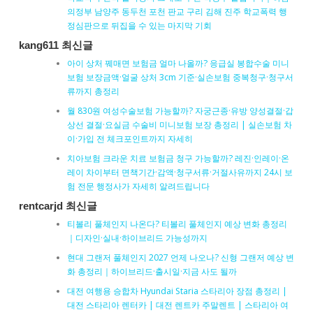
의정부 남양주 동두천 포천 판교 구리 김해 진주 학교폭력 행
정심판으로 뒤집을 수 있는 마지막 기회
kang611 최신글
아이 상처 꿰매면 보험금 얼마 나올까? 응급실 봉합수술 미니
보험 보장금액·얼굴 상처 3cm 기준·실손보험 중복청구·청구서
류까지 총정리
월 830원 여성수술보험 가능할까? 자궁근종·유방 양성결절·갑
상선 결절·요실금 수술비 미니보험 보장 총정리 | 실손보험 차
이·가입 전 체크포인트까지 자세히
치아보험 크라운 치료 보험금 청구 가능할까? 레진·인레이·온
레이 차이부터 면책기간·감액·청구서류·거절사유까지 24시 보
험 전문 행정사가 자세히 알려드립니다
rentcarjd 최신글
티볼리 풀체인지 나온다? 티볼리 풀체인지 예상 변화 총정리
｜디자인·실내·하이브리드 가능성까지
현대 그랜저 풀체인지 2027 언제 나오나? 신형 그랜저 예상 변
화 총정리｜하이브리드·출시일·지금 사도 될까
대전 여행용 승합차 Hyundai Staria 스타리아 장점 총정리 |
대전 스타리아 렌터카 | 대전 렌트카 주말렌트 | 스타리아 여