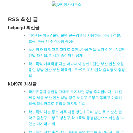
RSS 최신 글
helperjd 최신글
디아제팜이란? 불안·불면·근육경련에 사용하는 이유｜성분,
효능, 복용 시 주의사항 총정리
노시환 머리 맞고도 그대로 출전…한화 팬들 놀란 이유｜NC전
선발 라인업, 강백호 중심타선 공개
학교폭력 가해학생 처분 어디까지 갈까｜천안 부산 인천 수원
용인 성남 안산 부천 학폭위 1호~9호 조치·전학·출석정지 총정
리
k14970 최신글
국가유공자 불인정 그대로 포기하면 평생 후회합니다｜대전
세종 서울 부산 인천 성남 평촌 노원구 도봉구 동래구 이의신
청·행정심판으로 뒤집을 마지막 기회
학교폭력 처분 통보 이후 대응 방안ㅣ구미 경산 목포 순천 관
악구 금천구 도봉구 양천구 학교폭력 행정심판으로 뒤집을 수
있는 마지막 기회
학교폭력 전학·출석정지 그대로 두면 학생부 끝납니다｜하남