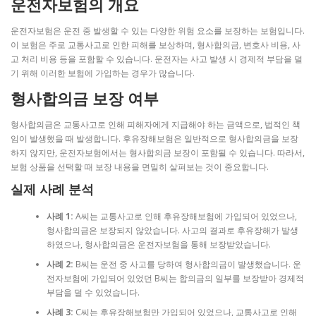
운전자보험의 개요
운전자보험은 운전 중 발생할 수 있는 다양한 위험 요소를 보장하는 보험입니다.
이 보험은 주로 교통사고로 인한 피해를 보상하며, 형사합의금, 변호사 비용, 사
고 처리 비용 등을 포함할 수 있습니다. 운전자는 사고 발생 시 경제적 부담을 덜
기 위해 이러한 보험에 가입하는 경우가 많습니다.
형사합의금 보장 여부
형사합의금은 교통사고로 인해 피해자에게 지급해야 하는 금액으로, 법적인 책
임이 발생했을 때 발생합니다. 후유장해보험은 일반적으로 형사합의금을 보장
하지 않지만, 운전자보험에서는 형사합의금 보장이 포함될 수 있습니다. 따라서,
보험 상품을 선택할 때 보장 내용을 면밀히 살펴보는 것이 중요합니다.
실제 사례 분석
사례 1:
A씨는 교통사고로 인해 후유장해보험에 가입되어 있었으나,
형사합의금은 보장되지 않았습니다. 사고의 결과로 후유장해가 발생
하였으나, 형사합의금은 운전자보험을 통해 보장받았습니다.
사례 2:
B씨는 운전 중 사고를 당하여 형사합의금이 발생했습니다. 운
전자보험에 가입되어 있었던 B씨는 합의금의 일부를 보장받아 경제적
부담을 덜 수 있었습니다.
사례 3:
C씨는 후유장해보험만 가입되어 있었으나, 교통사고로 인해