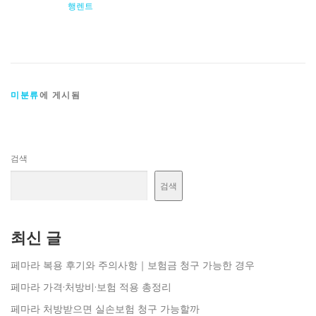
행렌트
미분류
에 게시됨
검색
검색
최신 글
페마라 복용 후기와 주의사항｜보험금 청구 가능한 경우
페마라 가격·처방비·보험 적용 총정리
페마라 처방받으면 실손보험 청구 가능할까