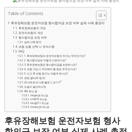
Table of Contents
후유장해보험 운전자보험 형사합의금 보장 여부 실제 사례 총정리
후유장해보험의 개요
운전자보험의 개요
형사합의금 보장 여부
실제 사례 분석
보험 상품 선택 시 유의사항
FAQ
1. 후유장해보험과 운전자보험의 차이는 무엇인가요?
2. 형사합의금은 어떻게 산정되나요?
3. 후유장해보험은 형사합의금을 보장하나요?
4. 보험 가입 시 주의해야 할 점은 무엇인가요?
5. 사고 후 보험 청구는 어떻게 하나요?
관련 글(내부 링크)
JD 네트워크 다른 블로그 보기
도움이 필요하시면
RSS 최신 글
helperjd 최신글
k14970 최신글
kang611 최신글
rentcarjd 최신글
후유장해보험 운전자보험 형사
합의금 보장 여부 실제 사례 총정