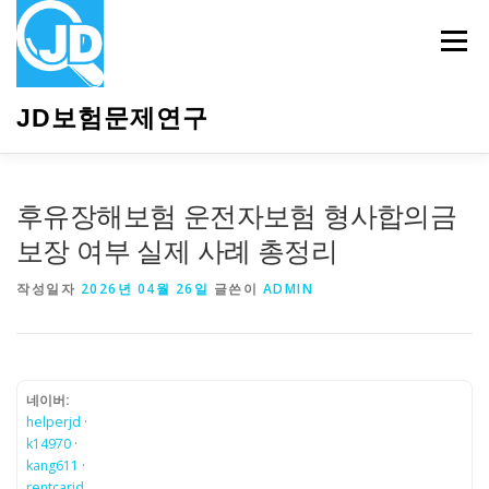
내
용
메뉴
으
로
바
JD보험문제연구
로
가
기
HOME
소개
보험관련정보
상담안내
후유장해보험 운전자보험 형사합의금
보장 여부 실제 사례 총정리
작성일자
2026년 04월 26일
글쓴이
ADMIN
네이버:
helperjd
·
k14970
·
kang611
·
rentcarjd