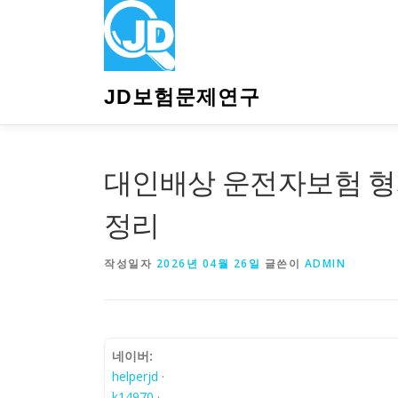
내
용
으
로
바
JD보험문제연구
로
가
기
대인배상 운전자보험 형
정리
작성일자
2026년 04월 26일
글쓴이
ADMIN
네이버:
helperjd
·
k14970
·