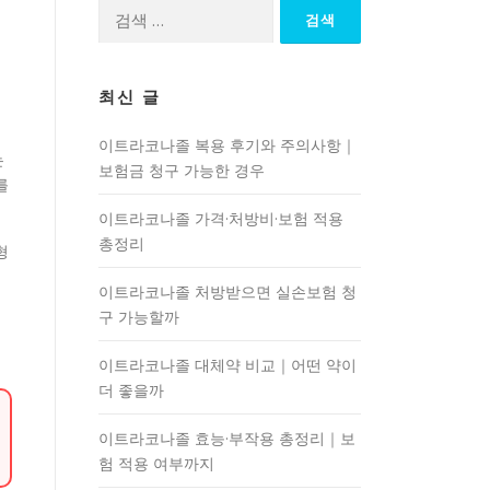
검
색:
최신 글
이트라코나졸 복용 후기와 주의사항｜
는
보험금 청구 가능한 경우
를
이트라코나졸 가격·처방비·보험 적용
총정리
형
러
이트라코나졸 처방받으면 실손보험 청
구 가능할까
이트라코나졸 대체약 비교｜어떤 약이
더 좋을까
이트라코나졸 효능·부작용 총정리｜보
험 적용 여부까지