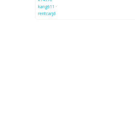
kang611
·
rentcarjd