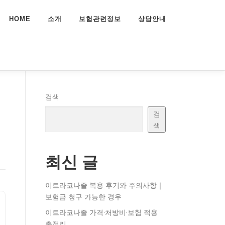
HOME
소개
보험관련정보
상담안내
검색
검
색
최신 글
이트라코나졸 복용 후기와 주의사항｜
보험금 청구 가능한 경우
이트라코나졸 가격·처방비·보험 적용
총정리