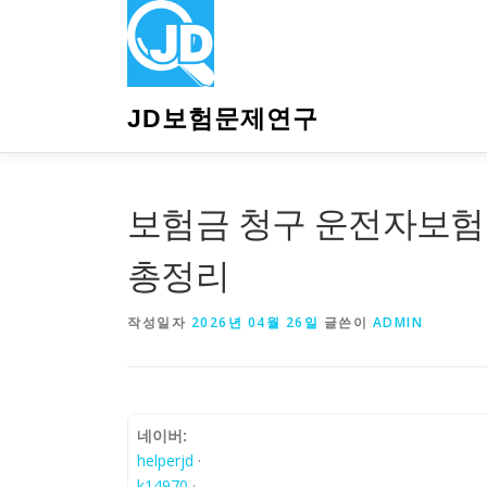
내
용
으
로
바
JD보험문제연구
로
가
기
보험금 청구 운전자보험
총정리
작성일자
2026년 04월 26일
글쓴이
ADMIN
네이버:
helperjd
·
k14970
·