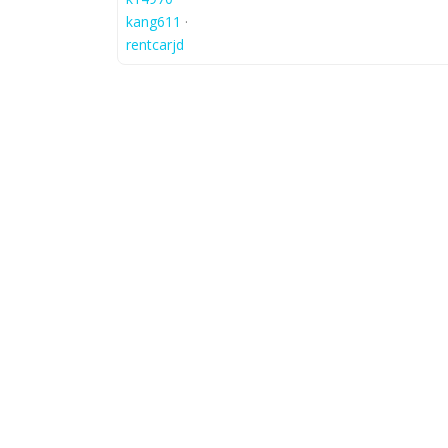
kang611
·
rentcarjd