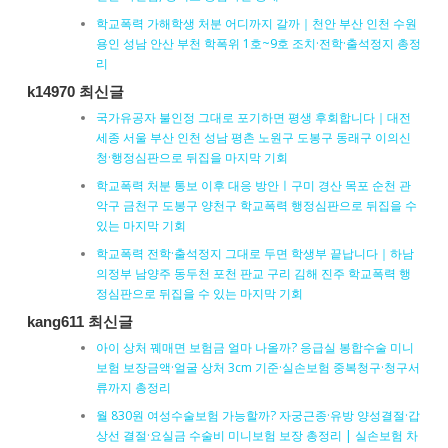
학교폭력 가해학생 처분 어디까지 갈까｜천안 부산 인천 수원
용인 성남 안산 부천 학폭위 1호~9호 조치·전학·출석정지 총정
리
k14970 최신글
국가유공자 불인정 그대로 포기하면 평생 후회합니다｜대전
세종 서울 부산 인천 성남 평촌 노원구 도봉구 동래구 이의신
청·행정심판으로 뒤집을 마지막 기회
학교폭력 처분 통보 이후 대응 방안ㅣ구미 경산 목포 순천 관
악구 금천구 도봉구 양천구 학교폭력 행정심판으로 뒤집을 수
있는 마지막 기회
학교폭력 전학·출석정지 그대로 두면 학생부 끝납니다｜하남
의정부 남양주 동두천 포천 판교 구리 김해 진주 학교폭력 행
정심판으로 뒤집을 수 있는 마지막 기회
kang611 최신글
아이 상처 꿰매면 보험금 얼마 나올까? 응급실 봉합수술 미니
보험 보장금액·얼굴 상처 3cm 기준·실손보험 중복청구·청구서
류까지 총정리
월 830원 여성수술보험 가능할까? 자궁근종·유방 양성결절·갑
상선 결절·요실금 수술비 미니보험 보장 총정리 | 실손보험 차